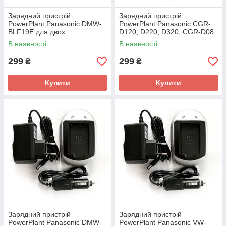
Зарядний пристрій
Зарядний пристрій
PowerPlant Panasonic DMW-
PowerPlant Panasonic CGR-
BLF19E для двох
D120, D220, D320, CGR-D08,
акумуляторів
DMW-BL14, CGR-S602A
В наявності
В наявності
299
299
₴
₴
Купити
Купити
Зарядний пристрій
Зарядний пристрій
PowerPlant Panasonic DMW-
PowerPlant Panasonic VW-