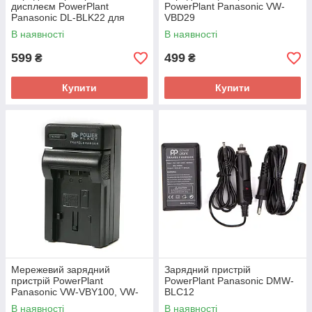
дисплеєм PowerPlant
PowerPlant Panasonic VW-
Panasonic DL-BLK22 для
VBD29
двох акумуляторів
В наявності
В наявності
599
499
₴
₴
Купити
Купити
Мережевий зарядний
Зарядний пристрій
пристрій PowerPlant
PowerPlant Panasonic DMW-
Panasonic VW-VBY100, VW-
BLC12
VBT190, VW-VBT380
В наявності
В наявності