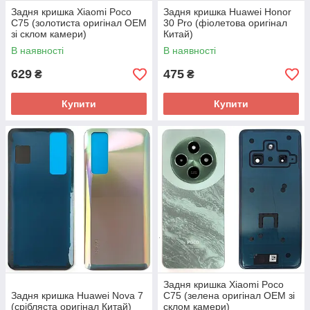
Задня кришка Xiaomi Poco
Задня кришка Huawei Honor
C75 (золотиста оригінал OEM
30 Pro (фіолетова оригінал
зі склом камери)
Китай)
В наявності
В наявності
629
475
₴
₴
Купити
Купити
Задня кришка Xiaomi Poco
Задня кришка Huawei Nova 7
C75 (зелена оригінал OEM зі
(срібляста оригінал Китай)
склом камери)