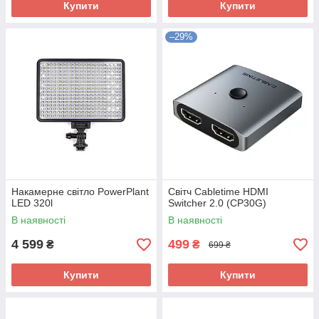
Купити
Купити
–29%
Накамерне світло PowerPlant
Світч Сabletime HDMI
LED 320l
Switcher 2.0 (CP30G)
В наявності
В наявності
4 599
499
₴
₴
699 ₴
Купити
Купити