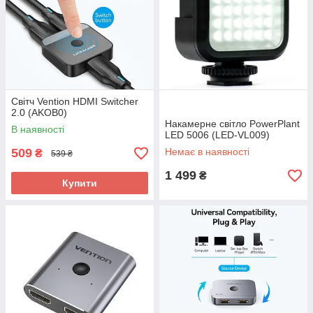
Світч Vention HDMI Switcher
2.0 (AKOB0)
Накамерне світло PowerPlant
В наявності
LED 5006 (LED-VL009)
509
Немає в наявності
₴
539 ₴
1 499
₴
Купити