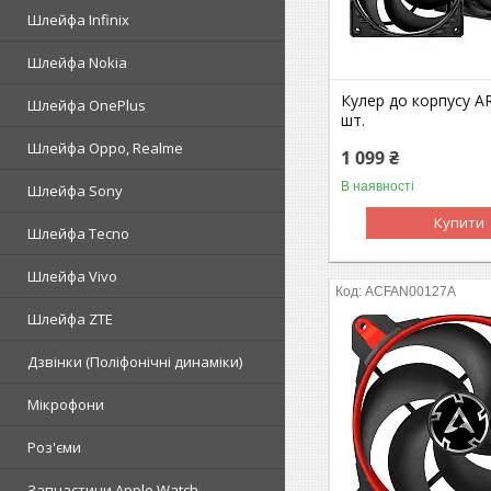
Шлейфа Infinix
Шлейфа Nokia
Кулер до корпусу AR
Шлейфа OnePlus
шт.
Шлейфа Oppo, Realme
1 099 ₴
В наявності
Шлейфа Sony
Купити
Шлейфа Tecno
Шлейфа Vivo
ACFAN00127A
Шлейфа ZTE
Дзвінки (Поліфонічні динаміки)
Мікрофони
Роз'єми
Запчастини Apple Watch