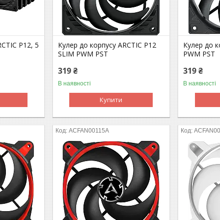
CTIC P12, 5
Кулер до корпусу ARCTIC P12
Кулер до к
SLIM PWM PST
PWM PST
319 ₴
319 ₴
В наявності
В наявності
Купити
ACFAN00115A
ACFAN0