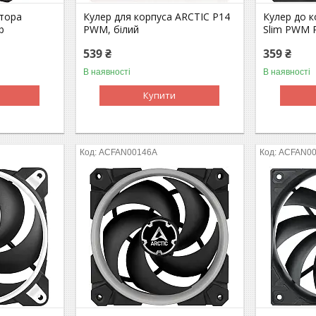
тора
Кулер для корпуса ARCTIC P14
Кулер до к
b
PWM, білий
Slim PWM 
539 ₴
359 ₴
В наявності
В наявності
Купити
ACFAN00146A
ACFAN0