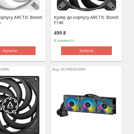
орпусу ARCTIC BioniX
Кулер до корпусу ARCTIC BioniX
й
F140
499 ₴
В наявності
Купити
Купити
0268A
ACFRE00109A