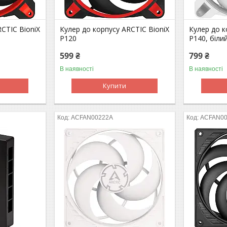
CTIC BioniX
Кулер до корпусу ARCTIC BioniX
Кулер до к
P120
P140, біли
599 ₴
799 ₴
В наявності
В наявності
Купити
ACFAN00222A
ACFAN0