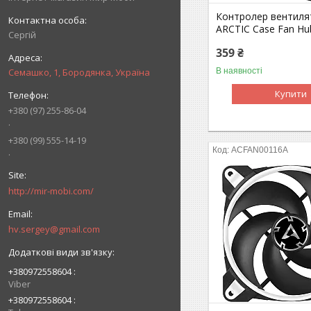
Контролер вентиля
ARCTIC Case Fan Hu
Сергій
359 ₴
В наявності
Семашко, 1, Бородянка, Україна
Купити
+380 (97) 255-86-04
.
+380 (99) 555-14-19
ACFAN00116A
.
http://mir-mobi.com/
hv.sergey@gmail.com
+380972558604
Viber
+380972558604