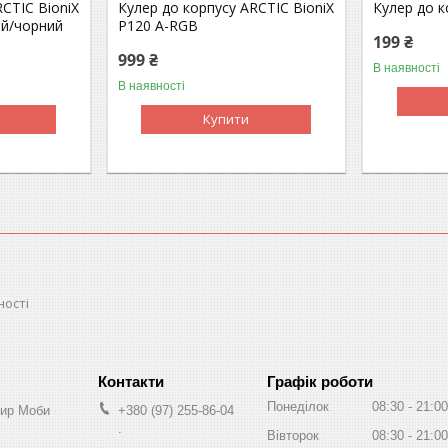
CTIC BioniX
Кулер до корпусу ARCTIC BioniX
Кулер до к
ий/чорний
P120 A-RGB
199 ₴
999 ₴
В наявності
В наявності
Купити
ності
Графік роботи
Понеділок
08:30
21:00
Мир Моби
+380 (97) 255-86-04
.
Вівторок
08:30
21:00