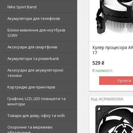
Nike Sport Band
Акумулятори для телефонів
Блоки живлення для ноутбуків
SONY
Аксесуари для смартфонів
Кулер процесора AR
17
Акумулятори та powerbank
529 ₴
Аксесуари для акумуляторної
В наявності
техніки
Купити
Картриджі для принтерів
Графічні, LCD, LED планшети та
ACFAN00150A
монітори
Товари для дому, офісу та хобі
Охоронне та мережеве
обладнання