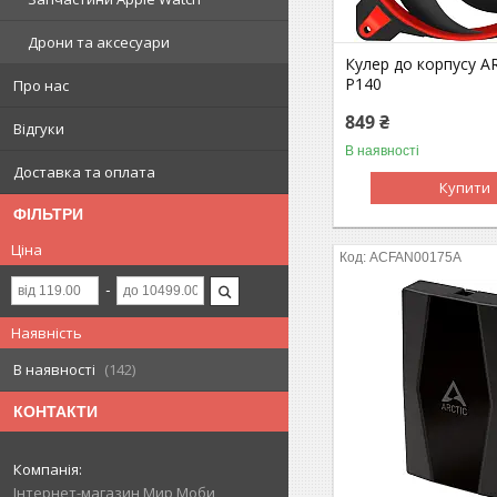
Дрони та аксесуари
Кулер до корпусу AR
P140
Про нас
849 ₴
Відгуки
В наявності
Доставка та оплата
Купити
ФІЛЬТРИ
Ціна
ACFAN00175A
Наявність
В наявності
142
КОНТАКТИ
Інтернет-магазин Мир Моби