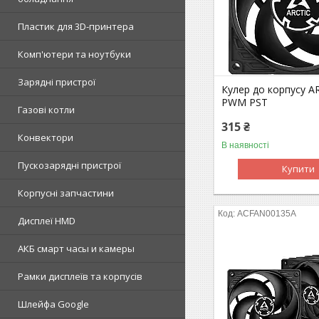
Пластик для 3D-принтера
Комп'ютери та ноутбуки
Зарядні пристрої
Кулер до корпусу A
PWM PST
Газові котли
315 ₴
Конвектори
В наявності
Пускозарядні пристрої
Купити
Корпусні запчастини
ACFAN00135A
Дисплеї HMD
АКБ смарт часы и камеры
Рамки дисплеїв та корпусів
Шлейфа Google