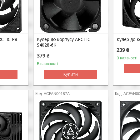
RCTIC P8
Кулер до корпусу ARCTIC
Кулер до к
S4028-6K
239 ₴
379 ₴
В наявності
В наявності
Купити
ACFAN00187A
ACFAN0