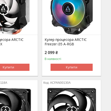
цесора ARCTIC
Кулер процесора ARCTIC
 X
Freezer i35 A-RGB
2 099 ₴
В наявності
Купити
Купити
118A
ACFAN00130A