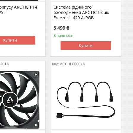
орпусу ARCTIC P14
Система рідинного
PST
охолодження ARCTIC Liquid
Freezer II 420 A-RGB
5 499 ₴
В наявності
Купити
Купити
0201A
ACCBL00007A