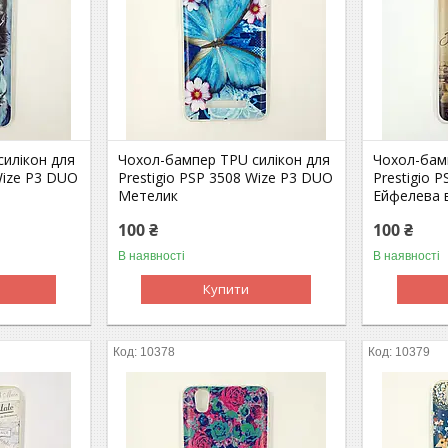
илікон для
Чохол-бампер TPU силікон для
Чохол-бам
Wize P3 DUO
Prestigio PSP 3508 Wize P3 DUO
Prestigio 
Метелик
Ейфелева 
100 ₴
100 ₴
В наявності
В наявності
Купити
10378
10379