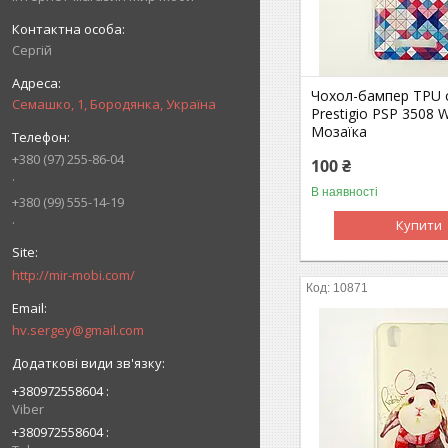
Сергій
Чохол-бампер TPU с
Семашко, 1, Бородянка, Україна
Prestigio PSP 3508 
Мозаїка
+380 (97) 255-86-04
100 ₴
.
В наявності
+380 (99) 555-14-19
.
Купити
http://mir-mobi.com/
10871
hv.sergey@gmail.com
+380972558604
Viber
+380972558604