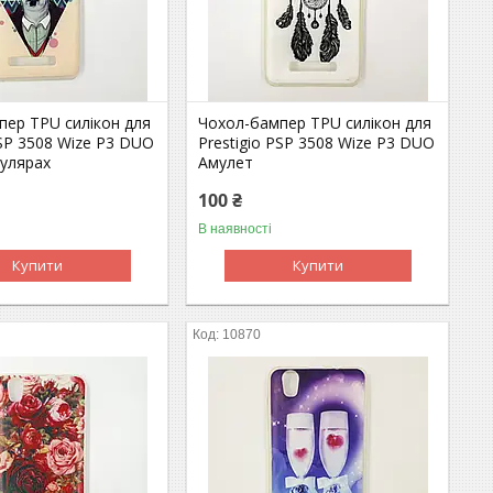
пер TPU силікон для
Чохол-бампер TPU силікон для
PSP 3508 Wize P3 DUO
Prestigio PSP 3508 Wize P3 DUO
кулярах
Амулет
100 ₴
В наявності
Купити
Купити
10870