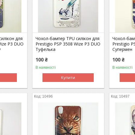
илікон для
Чохол-бампер TPU силікон для
Чохол-бам
Wize P3 DUO
Prestigio PSP 3508 Wize P3 DUO
Prestigio 
у
Туфелька
Супермен
100 ₴
100 ₴
В наявності
В наявності
Купити
10496
10497