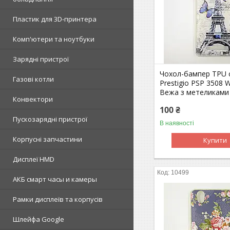
Пластик для 3D-принтера
Комп'ютери та ноутбуки
Зарядні пристрої
Чохол-бампер TPU с
Газові котли
Prestigio PSP 3508 
Вежа з метеликами
Конвектори
100 ₴
Пускозарядні пристрої
В наявності
Корпусні запчастини
Купити
Дисплеї HMD
10499
АКБ смарт часы и камеры
Рамки дисплеїв та корпусів
Шлейфа Google