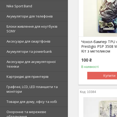
Nike Sport Band
Акумулятори для телефонів
Блоки живлення для ноутбуків
SONY
Аксесуари для смартфонів
Чохол-бампер TPU с
Prestigio PSP 3508 
Кіт з метеликом
Акумулятори та powerbank
100 ₴
Аксесуари для акумуляторної
техніки
В наявності
Купити
Картриджі для принтерів
Графічні, LCD, LED планшети та
монітори
10384
Товари для дому, офісу та хобі
Охоронне та мережеве
обладнання