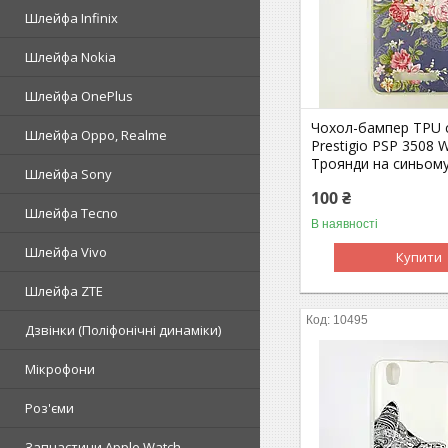
Шлейфа Infinix
Шлейфа Nokia
Шлейфа OnePlus
Чохол-бампер TPU с
Шлейфа Oppo, Realme
Prestigio PSP 3508 
Троянди на синьом
Шлейфа Sony
100 ₴
Шлейфа Tecno
В наявності
Шлейфа Vivo
Купити
Шлейфа ZTE
10495
Дзвінки (Поліфонічні динаміки)
Мікрофони
Роз'єми
Запчастини Apple Watch