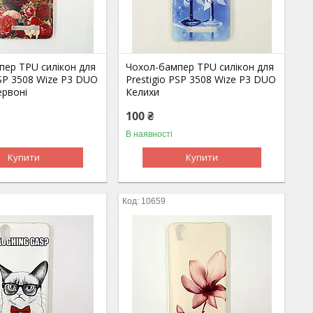
пер TPU силікон для
Чохол-бампер TPU силікон для
PSP 3508 Wize P3 DUO
Prestigio PSP 3508 Wize P3 DUO
ервоні
Келихи
100 ₴
В наявності
Купити
Купити
10659