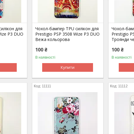
илікон для
Чохол-бампер TPU силікон для
Чохол-бам
Wize P3 DUO
Prestigio PSP 3508 Wize P3 DUO
Prestigio 
Вежа кольорова
Троянди ч
100 ₴
100 ₴
В наявності
В наявності
Купити
11111
11112