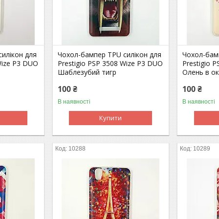
илікон для
Чохол-бампер TPU силікон для
Чохол-бам
Wize P3 DUO
Prestigio PSP 3508 Wize P3 DUO
Prestigio 
Шаблезубий тигр
Олень в о
100 ₴
100 ₴
В наявності
В наявності
Купити
10288
10289