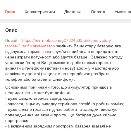
Опис
Характеристики
Доставка
Оплата
Умови п
Опис
Нов
ий
="https://mir-mobi.com/g27824533-akkumulyatory"
target="_self">Акумулятор
замінить Вашу стару батарею яка
відслужила терм
ін своє
ї служби і прийшла в непридатність
через втрати потужності або здуття батареї. Залежно методу
установки батареї Ви це зможете зробити самі (просто
вийняти з телефону і вставити нову) або ж у майстерні або
сервісному центрі (якщо заміна передбачає розібрати
телефон або батарея зі шлейфом) .
Основними причинами того, що акумулятор прийшов в
непридатність може бути декілька:
- дуже швидко втрачає заряд, сідає;
- здулася, в цьому випадку терміново потрібно робити заміну;
- дуже сильно гріється під час роботи та зарядки, вискакує
попередження на екрані про те, що батарея дуже сильно
перегрілася;
- з включеним зарядним пристроєм батарея взагалі не