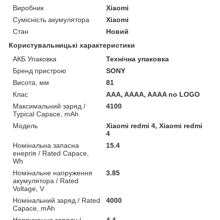
Виробник
Xiaomi
Сумісність акумулятора
Xiaomi
Стан
Новий
Користувальницькі характеристики
АКБ Упаковка
Технічна упаковка
Бренд пристрою
SONY
Висота, мм
81
Клас
AAA, AAAA, AAAA no LOGO
Максимальний заряд /
4100
Typical Capace, mAh
Мoдель
Xiaomi redmi 4, Xiaomi redmi
4
Номінальна запасна
15.4
енергія / Rated Capace,
Wh
Номінальне напруження
3.85
акумулятора / Rated
Voltage, V
Номінальний заряд / Rated
4000
Capace, mAh
Напруження заряду /
4.4