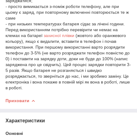
заряджатися;
- просто вимикається з-поміж роботи телефону, але при
цьому є заряд, при повторному включенні повторюється те ж
саме
- при низьких температурах батарея сідає за лічені години.
Перед використанням потрібно перевірити чи немає на
клемах на батареї
захисної плівки
(жовтого або оранжевого
кольору), якщо є видалити, вставити в телефон і почав
використання. При першому використанні варто розрядити
телефон до 3-5% (не варто розряджати телефон повністю до
0) і поставити на зарядку доти, доки не буде до 100% (напис
заряджена про це свідчить). Цей процес зарядки повторити 3-
5 разів. Якщо батарея не розганяється і швидко
розряджається, то зверніться до нас, і ми зробимо заміну. Це
електроніка і вона покаже в повній мірі як вона в роботі, лише
в роботі.
Приховати
Характеристики
Основні