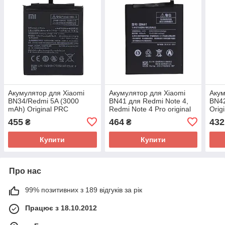
Акумулятор для Xiaomi
Акумулятор для Xiaomi
Акум
BN34/Redmi 5A (3000
BN41 для Redmi Note 4,
BN42
mAh) Original PRC
Redmi Note 4 Pro original
Orig
PRC
455
464
432
₴
₴
Купити
Купити
Про нас
99% позитивних з 189 відгуків за рік
Працює з 18.10.2012