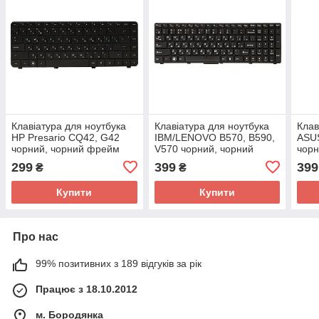
Клавiатура для ноутбука
Клавiатура для ноутбука
Клав
HP Presario CQ42, G42
IBM/LENOVO B570, B590,
ASUS
чoрний, чoрний фрейм
V570 чoрний, чoрний
чoрн
фрейм
299
399
399
₴
₴
Купити
Купити
Про нас
99% позитивних з 189 відгуків за рік
Працює з 18.10.2012
м. Бородянка