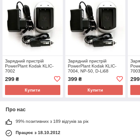
Зарядний пристрій
Зарядний пристрій
Заря
PowerPlant Kodak KLIC-
PowerPlant Kodak KLIC-
Powe
7002
7004, NP-50, D-Li68
700
299
399
299
₴
₴
Купити
Купити
Про нас
99% позитивних з 189 відгуків за рік
Працює з 18.10.2012