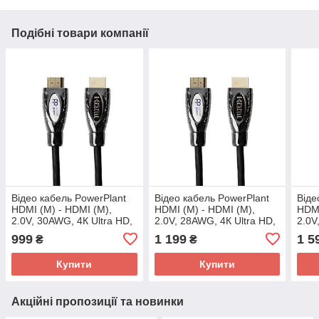
Подібні товари компанії
Відео кабель PowerPlant
Відео кабель PowerPlant
Віде
HDMI (M) - HDMI (M),
HDMI (M) - HDMI (M),
HDMI
2.0V, 30AWG, 4К Ultra HD,
2.0V, 28AWG, 4К Ultra HD,
2.0V
10м
15м
20м
999
1 199
1 5
₴
₴
Купити
Купити
Акційні пропозиції та новинки