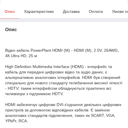
Опис
Характеристики
Доставка
Оплата
Умови п
Опис
Відео кабель PowerPlant HDMI (M) - HDMI (M), 2.0V, 26AWG,
4К Ultra HD, 25 м
High Definition Multimedia Interface (HDMI) - інтерфейс та
кабель для передачі цифрових відео та аудіо даних, є
альтернативою аналогових інтерфейсів. HDMI був створений
спеціально для нового стандарту телебачення високої чіткості
- HDTV, таким інтерфейсом обладнуються практично всі
телевізори з підтримкою HDTV.
HDMI забезпечує цифрове DVI-з'єднання декількох цифрових
пристроїв за допомогою відповідних кабелів. Є заміною
аналогових стандартів підключення, таких як SCART, VGA,
YPbPr, RCA.