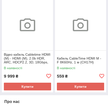
Відео кабель Cabletime HDMI
(M) - HDMI (M), 2.0b HDR,
Кабель CableTime HDMI M -
ARC, HDCP2.2, 3D, 18Gbps,
F 8K60Hz, 1 м (CH17H)
4K/60Hz, 100м(CH20X)
В наявності
В наявності
9 999
559
₴
₴
Купити
Купити
Про нас