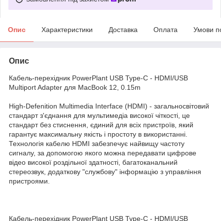
Опис
Характеристики
Доставка
Оплата
Умови п
Опис
Кабель-перехідник PowerPlant USB Type-C - HDMI/USB
Multiport Adapter для MacBook 12, 0.15m
High-Defenition Multimedia Interface (HDMI) - загальносвітовий
стандарт з'єднання для мультимедіа високої чіткості, це
стандарт без стиснення, єдиний для всіх пристроїв, який
гарантує максимальну якість і простоту в використанні.
Технологія кабелю HDMI забезпечує найвищу частоту
сигналу, за допомогою якого можна передавати цифрове
відео високої роздільної здатності, багатоканальний
стереозвук, додаткову "службову" інформацію з управління
пристроями.
Кабель-перехідник PowerPlant USB Type-C - HDMI/USB