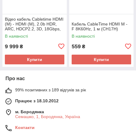
Відео кабель Cabletime HDMI
(M) - HDMI (M), 2.0b HDR,
Кабель CableTime HDMI M -
ARC, HDCP2.2, 3D, 18Gbps,
F 8K60Hz, 1 м (CH17H)
4K/60Hz, 100м(CH20X)
В наявності
В наявності
9 999
559
₴
₴
Купити
Купити
Про нас
99% позитивних з 189 відгуків за рік
Працює з 18.10.2012
м. Бородянка
Семашко, 1, Бородянка, Україна
Контакти