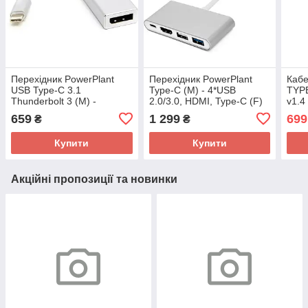
Перехідник PowerPlant
Перехідник PowerPlant
Кабе
USB Type-C 3.1
Type-C (M) - 4*USB
TYPE
Thunderbolt 3 (M) -
2.0/3.0, HDMI, Type-C (F)
v1.4
DisplayPort (F), 4K, 0.15 м
659
1 299
699
₴
₴
Купити
Купити
Акційні пропозиції та новинки