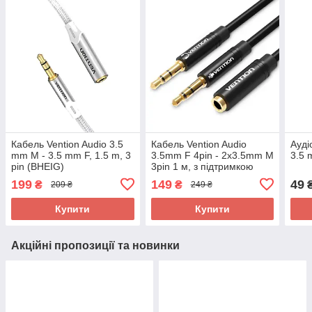
Кабель Vention Audio 3.5
Кабель Vention Audio
Ауді
mm M - 3.5 mm F, 1.5 m, 3
3.5mm F 4pin - 2x3.5mm M
3.5
pin (BHEIG)
3pin 1 м, з підтримкою
мікрофона, стерео
199
149
49
₴
₴
209 ₴
249 ₴
(BBTBF)
Купити
Купити
Акційні пропозиції та новинки