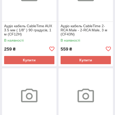
Аудіо кабель CableTime AUX
Аудіо кабель CableTime 2-
3.5 мм ( 1/8" ) 90 градусів, 1
RCA Male - 2-RCA Male, 3 м
м (CF12H)
(CF43N)
В наявності
В наявності
259
559
₴
₴
Купити
Купити