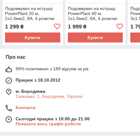
Подовжувач на котушці
Подовжувач на котушці
Подо
PowerPlant 20 м,
PowerPlant 40 м,
Powe
2x1.0мм2, 8А, 4 розетки
2x1.0мм2, 8А, 4 розетки
3x1.
(JY-2000/20)
(JY-2000/40)
моро
1 299
1 999
1 7
₴
₴
2002
Купити
Купити
Про нас
99% позитивних з 189 відгуків за рік
Працює з 18.10.2012
м. Бородянка
Семашко, 1, Бородянка, Україна
Контакти
Сьогодні працює з 10:00 до 21:00
Показати весь графік роботи