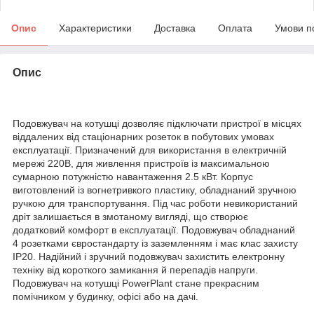
Опис
Характеристики
Доставка
Оплата
Умови п
Опис
Подовжувач на котушці дозволяє підключати пристрої в місцях
віддалених від стаціонарних розеток в побутових умовах
експлуатації. Призначений для використання в електричній
мережі 220В, для живлення пристроїв із максимальною
сумарною потужністю навантаження 2.5 кВт. Корпус
виготовлений із вогнетривкого пластику, обладнаний зручною
ручкою для транспортування. Під час роботи невикористаний
дріт залишається в змотаному вигляді, що створює
додатковий комфорт в експлуатації. Подовжувач обладнаний
4 розетками євростандарту із заземленням і має клас захисту
IP20. Надійний і зручний подовжувач захистить електронну
техніку від короткого замикання й перепадів напруги.
Подовжувач на котушці PowerPlant стане прекрасним
помічником у будинку, офісі або на дачі.