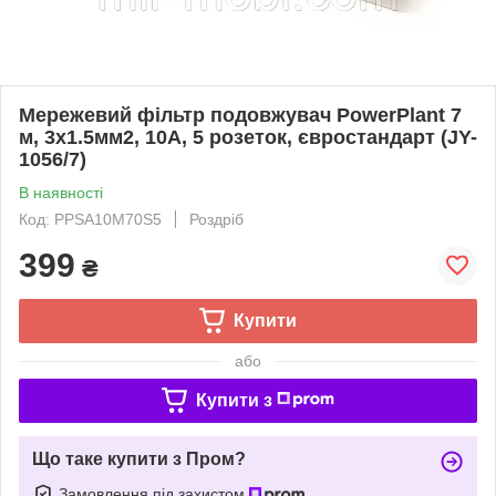
Мережевий фільтр подовжувач PowerPlant 7
м, 3x1.5мм2, 10А, 5 розеток, євростандарт (JY-
1056/7)
В наявності
Код: PPSA10M70S5
Роздріб
399
₴
Купити
або
Купити з
Що таке купити з Пром?
Замовлення під захистом