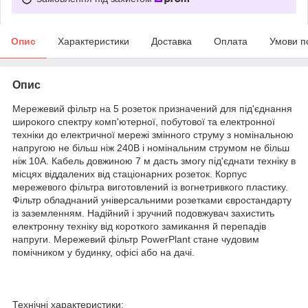
Опис
Характеристики
Доставка
Оплата
Умови п
Опис
Мережевий фільтр на 5 розеток призначений для під'єднання
широкого спектру комп'ютерної, побутової та електронної
техніки до електричної мережі змінного струму з номінальною
напругою не більш ніж 240В і номінальним струмом не більш
ніж 10А. Кабель довжиною 7 м дасть змогу під'єднати техніку в
місцях віддалених від стаціонарних розеток. Корпус
мережевого фільтра виготовлений із вогнетривкого пластику.
Фільтр обладнаний універсальними розетками євростандарту
із заземленням. Надійний і зручний подовжувач захистить
електронну техніку від короткого замикання й перепадів
напруги. Мережевий фільтр PowerPlant стане чудовим
помічником у будинку, офісі або на дачі.
Технічні характеристики: