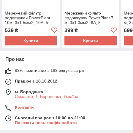
Мережевий фільтр
Мережевий фільтр
Мере
подовжувач PowerPlant
подовжувач PowerPlant 7
подо
10м, 3x1.5мм2, 10А, 5
м, 3x1.0мм2, 8А, 5
м, 3
розеток, євростандарт (JY-
розеток, євростандарт (JY-
розе
539
399
699
₴
₴
1056/10)
1052/7)
євро
1056
Купити
Купити
Про нас
99% позитивних з 189 відгуків за рік
Працює з 18.10.2012
м. Бородянка
Семашко, 1, Бородянка, Україна
Контакти
Сьогодні працює з 10:00 до 21:00
Показати весь графік роботи