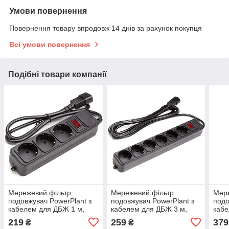
Умови повернення
Повернення товару впродовж 14 днів за рахунок покупця
Всі умови повернення
Подібні товари компанії
Мережевий фільтр
Мережевий фільтр
Мере
подовжувач PowerPlant з
подовжувач PowerPlant з
подо
кабелем для ДБЖ 1 м,
кабелем для ДБЖ 3 м,
кабе
3x1.5мм2, 10А, 3 розетки,
3x1.5мм2, 10А, 6 розеток,
3x1.
219
259
379
₴
₴
євростандарт
євростандарт
євро