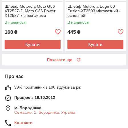
Шлейф Motorola Moto G86
Шлейф Motorola Edge 60
XT2527-2, Moto G86 Power
Fusion XT2503 міжплатний -
XT2527-7 з роз'ємами
основний
зарядки та SIM картки, з
В наявності
В наявності
мікрофоном - нижня плата
(оригінал
168
445
₴
₴
Купити
Купити
Показати ще
Про нас
99% позитивних з 190 відгуків за рік
Працює з 18.10.2012
м. Бородянка
Семашко, 1, Бородянка, Україна
Контакти