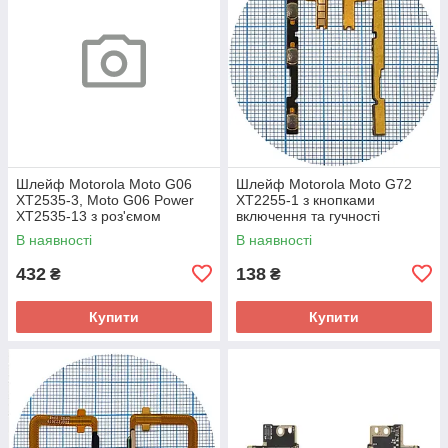
Шлейф Motorola Moto G06
Шлейф Motorola Moto G72
XT2535-3, Moto G06 Power
XT2255-1 з кнопками
XT2535-13 з роз'ємом
включення та гучності
зарядки та мікрофоном -
В наявності
В наявності
нижня плата (AAA)
432
138
₴
₴
Купити
Купити