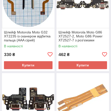
Шлейф Motorola Moto G32
Шлейф Motorola Moto G86
XT2235 із сканером відбитка
XT2527-2, Moto G86 Power
пальцa (AAA сірий)
XT2527-7 з роз'ємами
зарядки та SIM картки, з
В наявності
В наявності
мікрофоном - нижня плата
(AAA)
330
462
₴
₴
Купити
Купити