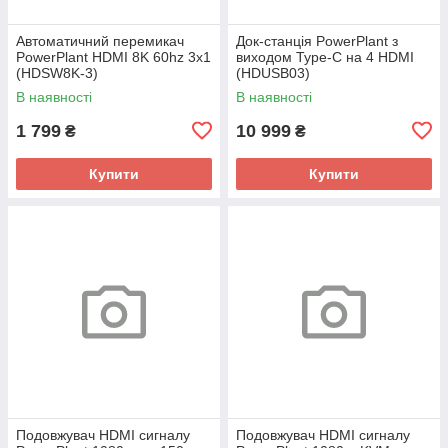
Автоматичний перемикач
Док-станція PowerPlant з
PowerPlant HDMI 8K 60hz 3x1
виходом Type-C на 4 HDMI
(HDSW8K-3)
(HDUSB03)
В наявності
В наявності
1 799
10 999
₴
₴
Купити
Купити
Подовжувач HDMI сигналу
Подовжувач HDMI сигналу