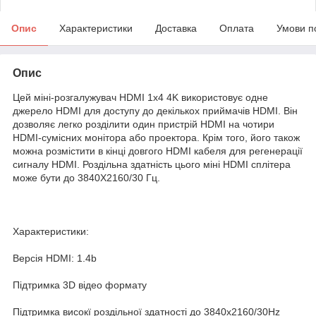
Опис
Характеристики
Доставка
Оплата
Умови п
Опис
Цей міні-розгалужувач HDMI 1x4 4K використовує одне
джерело HDMI для доступу до декількох приймачів HDMI. Він
дозволяє легко розділити один пристрій HDMI на чотири
HDMI-сумісних монітора або проектора. Крім того, його також
можна розмістити в кінці довгого HDMI кабеля для регенерації
сигналу HDMI. Роздільна здатність цього міні HDMI сплітера
може бути до 3840X2160/30 Гц.
Характеристики:
Версія HDMI: 1.4b
Підтримка 3D відео формату
Підтримка високї роздільної здатності до 3840x2160/30Hz