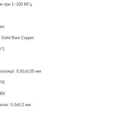
м при 1~100 МГц
ки:
 Solid Bare Copper
G*1
ізоляції: 0,91±0,05 мм
 PE
ПВХ
белю: 5,0±0,2 мм