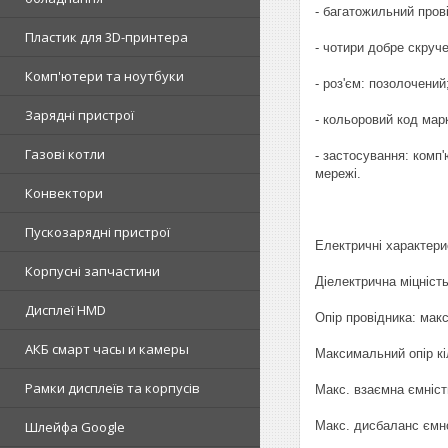
- багатожильний прові
Пластик для 3D-принтера
- чотири добре скруч
Комп'ютери та ноутбуки
- роз'єм: позолочений
Зарядні пристрої
- кольоровий код мар
Газові котли
- застосування: комп
мережі.
Конвектори
Пускозарядні пристрої
Електричні характери
Корпусні запчастини
Діелектрична міцність
Дисплеї HMD
Опір провідника: мак
АКБ смарт часы и камеры
Максимальний опір кі
Рамки дисплеїв та корпусів
Макс. взаємна ємніст
Макс. дисбаланс ємно
Шлейфа Google