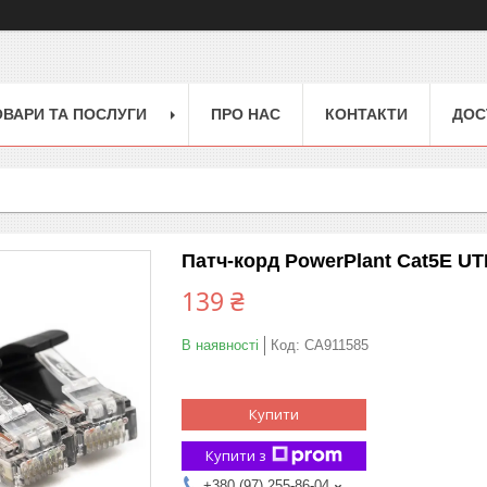
ОВАРИ ТА ПОСЛУГИ
ПРО НАС
КОНТАКТИ
ДОС
Патч-корд PowerPlant Cat5E UT
139 ₴
В наявності
Код:
CA911585
Купити
Купити з
+380 (97) 255-86-04