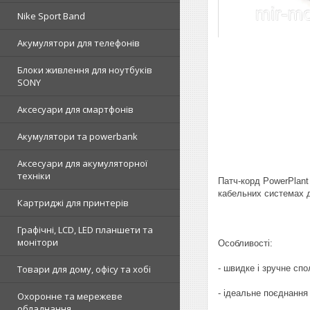
Nike Sport Band
Акумулятори для телефонів
Блоки живлення для ноутбуків
SONY
Аксесуари для смартфонів
Акумулятори та powerbank
Аксесуари для акумуляторної
техніки
Патч-корд PowerPlant
кабельних системах д
Картриджі для принтерів
Графічні, LCD, LED планшети та
монітори
Особливості:
- швидке і зручне сп
Товари для дому, офісу та хобі
- ідеальне поєднання
Охоронне та мережеве
обладнання