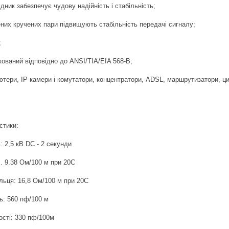
дник забезпечує чудову надійність і стабільність;
ених кручених пари підвищують стабільність передачі сигналу;
;
кований відповідно до ANSI/TIA/EIA 568-B;
'ютери, IP-камери і комутатори, концентратори, ADSL, маршрутизатори, ци
стики:
: 2,5 кВ DC - 2 секунди
с. 9.38 Ом/100 м при 20С
льця: 16,8 Ом/100 м при 20С
ь: 560 пф/100 м
сті: 330 пф/100м