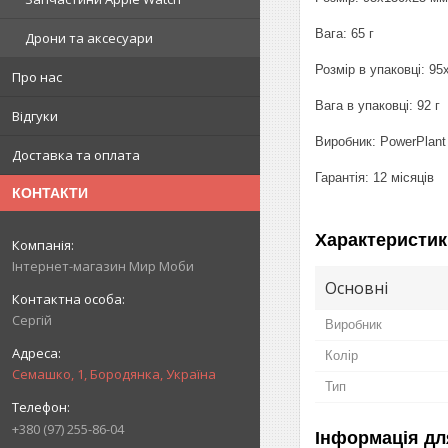
Вага: 65 г
Дрони та аксесуари
Розмір в упаковці: 9
Про нас
Вага в упаковці: 92 г
Відгуки
Виробник: PowerPlant
Доставка та оплата
Гарантія: 12 місяців
КОНТАКТИ
Характеристик
Інтернет-магазин Мир Моби
Основні
Сергій
Виробник
Колір
Семашко, 1, Бородянка, Україна
Тип
+380 (97) 255-86-04
Інформація дл
.