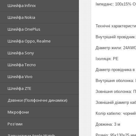
Імпеданс: 100±15% О
Шлейфа Infinix
Шлейфа Nokia
Технічні характеристи
Шлейфа OnePlus
Внутрішній провідник:
Шлейфа Oppo, Realme
Діаметр жили: 24AW
Шлейфа Sony
Ізоляція: PE
Шлейфа Tecno
Діаметр провідника в 
Шлейфа Vivo
Внутрішня оболонка:
Шлейфа ZTE
Зовнішня оболонка: 
Дзвінки (Поліфонічні динаміки)
Зовнішній діаметр ка
Мікрофони
Колір кабелю: чорний
Роз'єми
Довжина: 3 м
Розмір: 95х130х25 мм
Запчастини Apple Watch