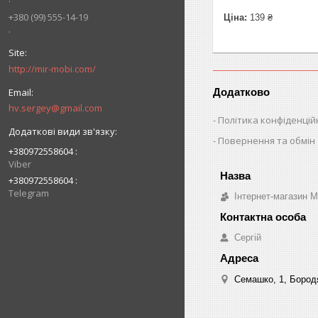
+380 (99) 555-14-19
Ціна:
139 ₴
.
http://mir-mobi.com/
Додатково
hv.sergey@gmail.com
Політика конфіденцій
Повернення та обмін
+380972558604
Viber
+380972558604
Telegram
Інтернет-магазин 
Сергій
Семашко, 1, Бородя