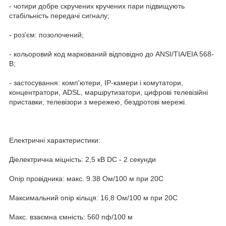
- чотири добре скручених кручених пари підвищують
стабільність передачі сигналу;
- роз'єм: позолочений;
- кольоровий код маркований відповідно до ANSI/TIA/EIA 568-
B;
- застосування: комп'ютери, IP-камери і комутатори,
концентратори, ADSL, маршрутизатори, цифрові телевізійні
приставки, телевізори з мережею, бездротові мережі.
Електричні характеристики:
Діелектрична міцність: 2,5 кВ DC - 2 секунди
Опір провідника: макс. 9.38 Ом/100 м при 20С
Максимальний опір кільця: 16,8 Ом/100 м при 20С
Макс. взаємна ємність: 560 пф/100 м