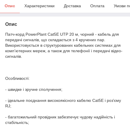
Опис
Характеристики
Доставка
Оплата
Умови п
Опис
Патч-корд PowerPlant Cat5E UTP 20 м, чорний - кабель для
передачі сигналів, що складається з 4 кручених пар.
Використовується в структурованих кабельних системах для
комп'ютерних мереж, а також для телефонії і передачі відео-
сигналів.
Особливості:
- швидке і зручне сполучення;
- ідеальне поєднання високоякісного кабелю Cat5E і роз'єму
RJ;
- багатожильний провідник забезпечує чудову надійність і
стабільність;