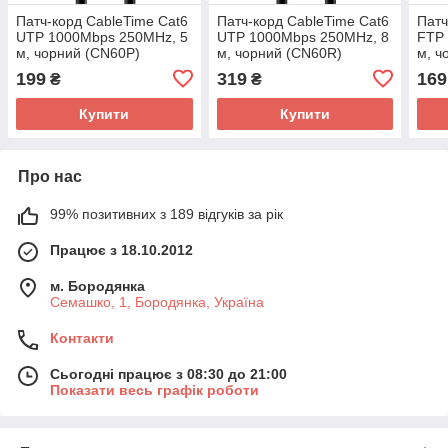
Патч-корд CableTime Cat6
Патч-корд CableTime Cat6
Патч
UTP 1000Mbps 250MHz, 5
UTP 1000Mbps 250MHz, 8
FTP 
м, чорний (CN60P)
м, чорний (CN60R)
м, ч
199
319
169
₴
₴
Купити
Купити
Про нас
99% позитивних з 189 відгуків за рік
Працює з 18.10.2012
м. Бородянка
Семашко, 1, Бородянка, Україна
Контакти
Сьогодні працює з 08:30 до 21:00
Показати весь графік роботи