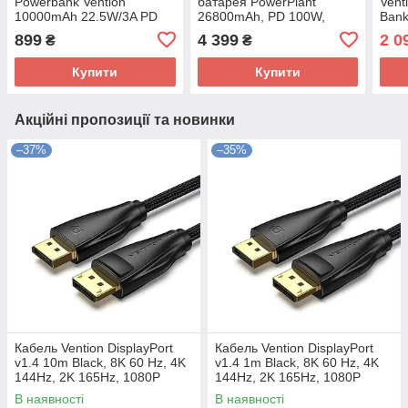
Powerbank Vention
батарея PowerPlant
Vent
10000mAh 22.5W/3A PD
26800mAh, PD 100W,
Bank
QC 3.0 MicroUSB USB-C
2xUSB-C, USB-A QC3.0
C+U
899
4 399
2 0
₴
₴
2xUSB-A LED Display
Blac
White (FHKW0)
(FH
Купити
Купити
Акційні пропозиції та новинки
–37%
–35%
Кабель Vention DisplayPort
Кабель Vention DisplayPort
v1.4 10m Black, 8K 60 Hz, 4K
v1.4 1m Black, 8K 60 Hz, 4K
144Hz, 2K 165Hz, 1080P
144Hz, 2K 165Hz, 1080P
240Hz (HCCBL)
240Hz (HCCBF)
В наявності
В наявності