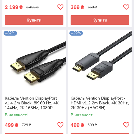
2 199
369
₴
₴
3 499 ₴
569 ₴
Купити
Купити
–32%
–29%
Кабель Vention DisplayPort
Кабель Vention DisplayPort -
v1.4 2m Black, 8K 60 Hz, 4K
HDMI v1.2 2m Black, 4K 30Hz,
144Hz, 2K 165Hz, 1080P
2K 30Hz (HAGBH)
240Hz (HCCBH)
В наявності
В наявності
499
499
₴
₴
729 ₴
699 ₴