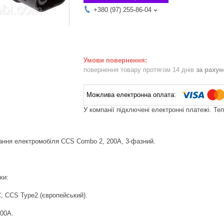
+380 (97) 255-86-04
повернення товару протягом 14 днів
за раху
У компанії підключені електронні платежі. Те
ання електромобіля CCS Combo 2, 200A, 3-фазний.
ки:
C, CCS Type2 (європейський).
200А.