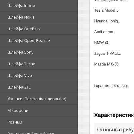
Шлейфа Infinix
Tesla Model 3.
Шлейфа Nokia
Hyundai Ioniq.
Шлейфа OnePlus
Audi e-tron.
Шлейфа Oppo, Realme
BMW i3.
Шлейфа Sony
Jaguar I-PACE.
Шлейфа Tecno
Mazda MX-30.
Шлейфа Vivo
Гарантія: 24 місяці.
Шлейфа ZTE
Дзвінки (Поліфонічні динаміки)
Мікрофони
Характеристик
Роз'єми
Основні атриб
Запчастини Apple Watch