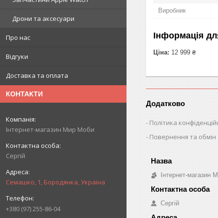
Виробник
Дрони та аксесуари
Інформація дл
Про нас
Ціна:
12 999 ₴
Відгуки
Доставка та оплата
КОНТАКТИ
Додатково
Політика конфіденцій
Інтернет-магазин Мир Моби
Повернення та обмін
Сергій
Інтернет-магазин 
Семашко, 1, Бородянка, Україна
Сергій
+380 (97) 255-86-04
.