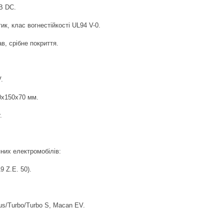
В DC.
к, клас вогнестійкості UL94 V-0.
в, срібне покриття.
.
00х150х70 мм.
.
них електромобілів:
9 Z.E. 50).
us/Turbo/Turbo S, Macan EV.