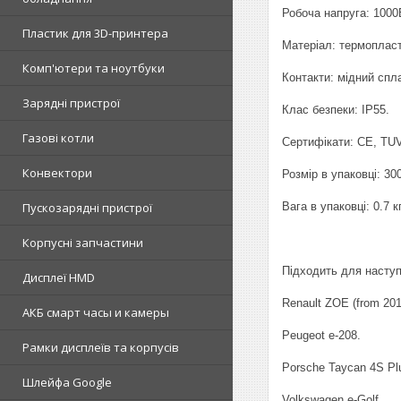
Робоча напруга: 1000
Пластик для 3D-принтера
Матеріал: термопласти
Комп'ютери та ноутбуки
Контакти: мідний спла
Зарядні пристрої
Клас безпеки: IP55.
Газові котли
Сертифікати: CE, TUV
Конвектори
Розмір в упаковці: 3
Вага в упаковці: 0.7 кг
Пускозарядні пристрої
Корпусні запчастини
Підходить для наступ
Дисплеї HMD
Renault ZOE (from 201
АКБ смарт часы и камеры
Peugeot e-208.
Рамки дисплеїв та корпусів
Porsche Taycan 4S Pl
Шлейфа Google
Volkswagen e-Golf.