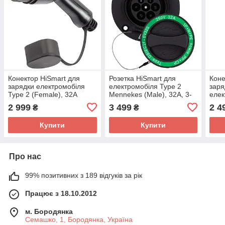
Конектор HiSmart для
Розетка HiSmart для
Коне
зарядки електромобіля
електромобіля Type 2
заря
Type 2 (Female), 32A
Mennekes (Male), 32A, 3-
елек
фазна
(Mal
2 999
3 499
2 4
₴
₴
Купити
Купити
Про нас
99% позитивних з 189 відгуків за рік
Працює з 18.10.2012
м. Бородянка
Семашко, 1, Бородянка, Україна