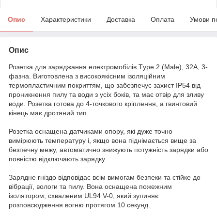
Опис
Характеристики
Доставка
Оплата
Умови п
Опис
Розетка для заряджання електромобілів Тype 2 (Male), 32A, 3-
фазна. Виготовлена з високоякісним ізоляційним
термопластичним покриттям, що забезпечує захист IP54 від
проникнення пилу та води з усіх боків, та має отвір для зливу
води. Розетка готова до 4-точкового кріплення, а гвинтовий
кінець має дротяний тип.
Розетка оснащена датчиками опору, які дуже точно
вимірюють температуру і, якщо вона піднімається вище за
безпечну межу, автоматично знижують потужність зарядки або
повністю відключають зарядку.
Зарядне гніздо відповідає всім вимогам безпеки та стійке до
вібрації, вологи та пилу. Вона оснащена пожежним
ізолятором, схваленим UL94 V-0, який зупиняє
розповсюдження вогню протягом 10 секунд.