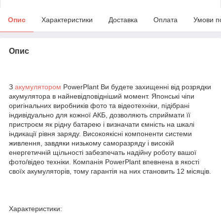
Опис
Характеристики
Доставка
Оплата
Умови п
Опис
З
акумулятором
PowerPlant Ви будете захищенні від розрядки
акумулятора в найневідповідніший момент. Японські чіпи
оригінальних виробників фото та відеотехніки, підібрані
індивідуально для кожної АКБ, дозволяють сприймати її
пристроєм як рідну батарею і визначати ємність на шкалі
індикації рівня заряду. Високоякісні компоненти системи
живлення, завдяки низькому саморазряду і високій
енергетичній щільності забезпечать надійну роботу вашої
фото/відео техніки. Компанія PowerPlant впевнена в якості
своїх акумуляторів, тому гарантія на них становить 12 місяців.
Характеристики: