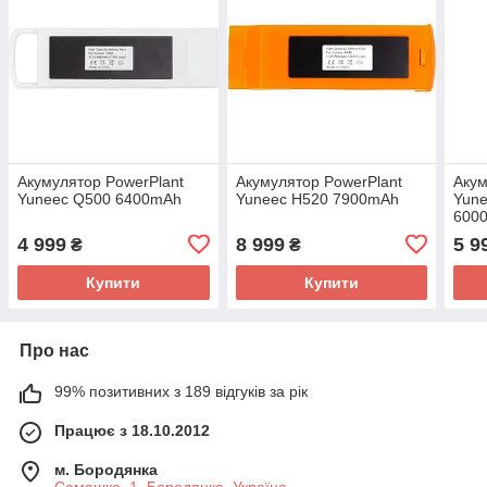
Акумулятор PowerPlant
Акумулятор PowerPlant
Акум
Yuneec Q500 6400mAh
Yuneec H520 7900mAh
Yune
600
4 999
8 999
5 9
₴
₴
Купити
Купити
Про нас
99% позитивних з 189 відгуків за рік
Працює з 18.10.2012
м. Бородянка
Семашко, 1, Бородянка, Україна