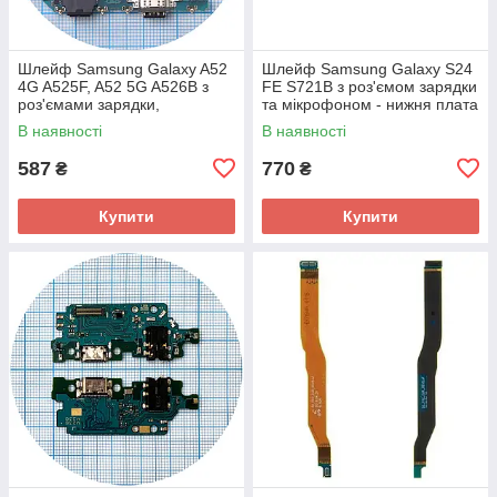
Шлейф Samsung Galaxy A52
Шлейф Samsung Galaxy S24
4G A525F, A52 5G A526B з
FE S721B з роз'ємом зарядки
роз'ємами зарядки,
та мікрофоном - нижня плата
навушників та мікрофоном -
(оригінал Китай EU Version)
В наявності
В наявності
нижня плата (AAA)
587
770
₴
₴
Купити
Купити