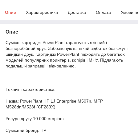
Опис
Характеристики
Доставка
Оплата
Умови п
Опис
Сумісні картриджі PowerPlant гарантують якісний і
безперебійний друк. Забезпечують чіткий відбиток без смуг і
швидкий друк. Картриджі PowerPlant підходять до багатьох
моделей популярних принтерів, копірів і МФУ. Підлягають
подальшій заправці і відновленню.
Технічні характеристики:
Назва: PowerPlant HP LJ Enterprise M507n, MFP
M528dn/M528f (CF289X)
Ресурс друку 10 000 сторінок
Сумісний бренд: HP