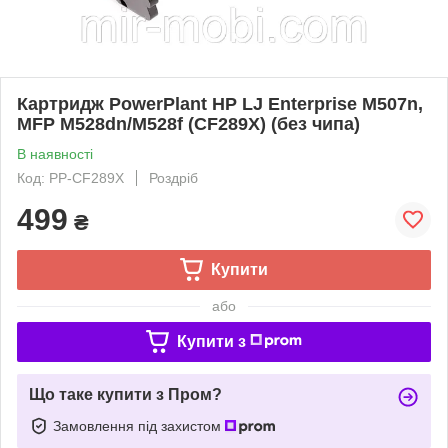
Картридж PowerPlant HP LJ Enterprise M507n,
MFP M528dn/M528f (CF289X) (без чипа)
В наявності
Код: PP-CF289X
Роздріб
499
₴
Купити
або
Купити з
Що таке купити з Пром?
Замовлення під захистом