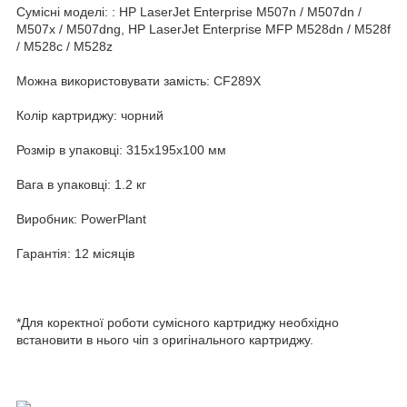
Сумісні моделі: : HP LaserJet Enterprise M507n / M507dn /
M507x / M507dng, HP LaserJet Enterprise MFP M528dn / M528f
/ M528c / M528z
Можна використовувати замість: CF289X
Колір картриджу: чорний
Розмір в упаковці: 315x195x100 мм
Вага в упаковці: 1.2 кг
Виробник: PowerPlant
Гарантія: 12 місяців
*Для коректної роботи сумісного картриджу необхідно
встановити в нього чіп з оригінального картриджу.