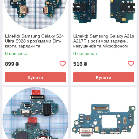
Шлейф Samsung Galaxy S24
Шлейф Samsung Galaxy A21s
Ultra S928 з роз'ємами Sim-
A217F з роз'ємом зарядки,
карти, зарядки та
навушників та мікрофоном
мікрофоном - нижня плата
Оригінал - нижня плата
В наявності
В наявності
(оригінал Китай)
899
516
₴
₴
Купити
Купити