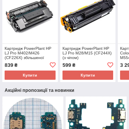
Картридж PowerPlant HP
Картридж PowerPlant HP
Карт
LJ Pro M402/M426
LJ Pro M28/M15 (CF244X)
Colo
(CF226X) збільшеної
(з чiпом)
M55
ємності (з чипом)
чипо
839
599
3 2
₴
₴
Купити
Купити
Акційні пропозиції та новинки