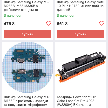
Шлейф Samsung Galaxy M23
Шлейф Samsung Galaxy Note
M236B, M33 M336B з
10 Plus N975F міжплатний на
роз'ємами зарядки та
дисплей
навушників, мікрофоном -
В наявності
В наявності
нижня плата (оригінал 100%)
475
661
₴
₴
Купити
Купити
Шлейф Samsung Galaxy M13
Картридж PowerPlant HP
M135F з роз'ємами зарядки
Color LaserJet Pro 4202
та навушників, мікрофоном -
(W2200A) BK з чипом