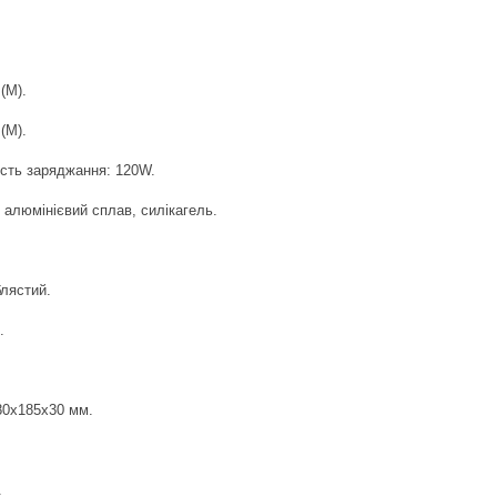
(M).
(M).
сть заряджання: 120W.
 алюмінієвий сплав, силікагель.
.
блястий.
.
 80x185x30 мм.
.
.