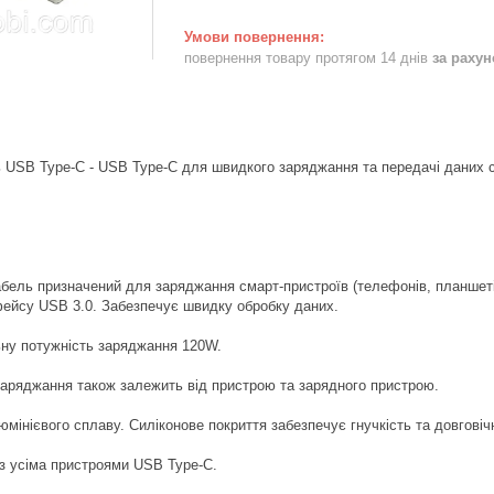
повернення товару протягом 14 днів
за раху
 USB Type-C - USB Type-C для швидкого заряджання та передачі даних с
абель призначений для заряджання смарт-пристроїв (телефонів, планшеті
фейсу USB 3.0. Забезпечує швидку обробку даних.
ну потужність заряджання 120W.
заряджання також залежить від пристрою та зарядного пристрою.
юмінієвого сплаву. Силіконове покриття забезпечує гнучкість та довговічн
з усіма пристроями USB Type-C.