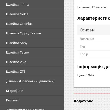
Шлейфа Infinix
Гарантія: 12 місяців.
Шлейфа Nokia
Характеристик
Шлейфа OnePlus
Основні
Шлейфа Oppo, Realme
Виробник
Шлейфа Sony
Тип
Шлейфа Tecno
Колір
Шлейфа Vivo
Інформація дл
Шлейфа ZTE
Ціна:
399 ₴
Дзвінки (Поліфонічні динаміки)
Мікрофони
Роз'єми
Додатково
Запчастини Apple Watch