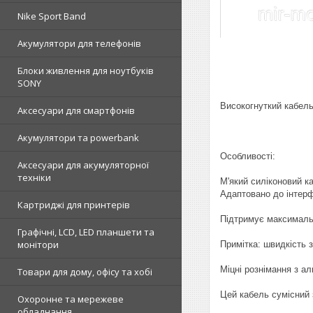
Nike Sport Band
Акумулятори для телефонів
Блоки живлення для ноутбуків
SONY
Високогнуткий кабель
Аксесуари для смартфонів
Акумулятори та powerbank
Особливості:
Аксесуари для акумуляторної
техніки
М'який силіконовий к
Адаптовано до інтер
Картриджі для принтерів
Підтримує максималь
Графічні, LCD, LED планшети та
монітори
Примітка: швидкість 
Міцні рознімання з ал
Товари для дому, офісу та хобі
Цей кабель сумісний 
Охоронне та мережеве
обладнання