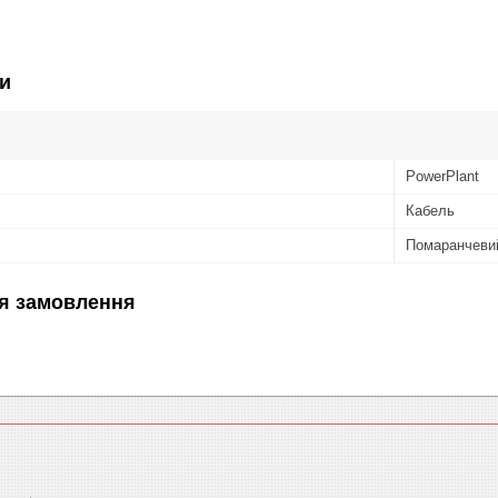
и
PowerPlant
Кабель
Помаранчеви
я замовлення