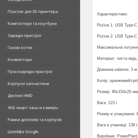
Пластик для 3D-принтера
Характеристики:
Комп'ютери та ноутбуки
Роз'єм 1: USB Type-C 
Зарядні пристрої
Роз'єм 2: USB Type-C 
Газові котли
Максимальна потужні
Матеріал: чиста мідь,
Конвектори
Довжина кабелю: 3 м
Пускозарядні пристрої
Колір: оранжевий/срі
Корпусні запчастини
Розмір: 80x150x25 мм
Дисплеї HMD
Вага: 123 г.
АКБ смарт часы и камеры
Розмір в упакуванні:
Рамки дисплеїв та корпусів
Вага в упаковці: 138 г
Шлейфа Google
Виробник: PowerPlant