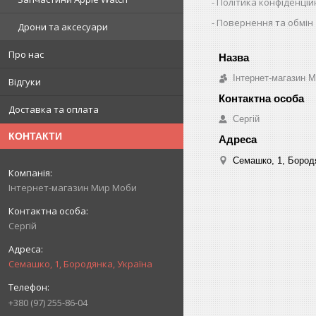
Політика конфіденцій
Повернення та обмін
Дрони та аксесуари
Про нас
Інтернет-магазин 
Відгуки
Доставка та оплата
Сергій
КОНТАКТИ
Семашко, 1, Бородя
Інтернет-магазин Мир Моби
Сергій
Семашко, 1, Бородянка, Україна
+380 (97) 255-86-04
.