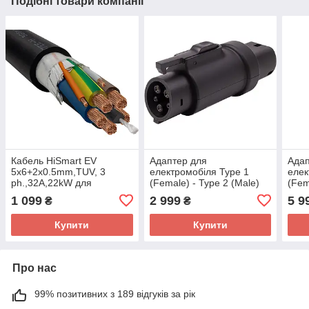
Подібні товари компанії
Кабель HiSmart EV
Адаптер для
Адап
5x6+2x0.5mm,TUV, 3
електромобіля Type 1
елек
ph.,32A,22kW для
(Female) - Type 2 (Male)
(Fem
зарядки, 400V длина 200
1 099
2 999
5 9
₴
₴
м, на катушке
Купити
Купити
Про нас
99% позитивних з 189 відгуків за рік