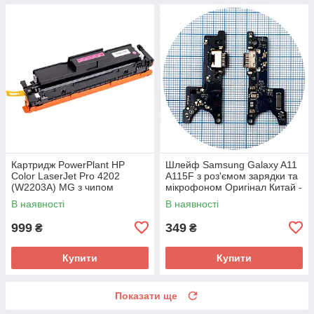
Картридж PowerPlant HP
Шлейф Samsung Galaxy A11
Color LaserJet Pro 4202
A115F з роз'ємом зарядки та
(W2203A) MG з чипом
мікрофоном Оригінал Китай -
нижня плата
В наявності
В наявності
999
349
₴
₴
Купити
Купити
Показати ще