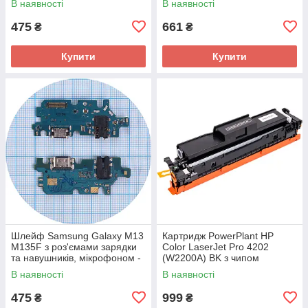
В наявності
В наявності
нижня плата (оригінал 100%)
475
661
₴
₴
Купити
Купити
Шлейф Samsung Galaxy M13
Картридж PowerPlant HP
M135F з роз'ємами зарядки
Color LaserJet Pro 4202
та навушників, мікрофоном -
(W2200A) BK з чипом
нижня плата (оригінал 100%)
В наявності
В наявності
475
999
₴
₴