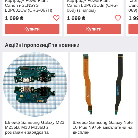
Картридж PowerPlant
Картридж PowerPlant
Карт
Canon i-SENSYS
Canon LBP673Cdn (CRG-
Can
LBP631Cw (CRG-067H)
069) (з чипом)
069)
MG (з чипом)
1 099
1 699
1 9
₴
₴
Купити
Купити
Акційні пропозиції та новинки
Шлейф Samsung Galaxy M23
Шлейф Samsung Galaxy Note
M236B, M33 M336B з
10 Plus N975F міжплатний на
роз'ємами зарядки та
дисплей
навушників, мікрофоном -