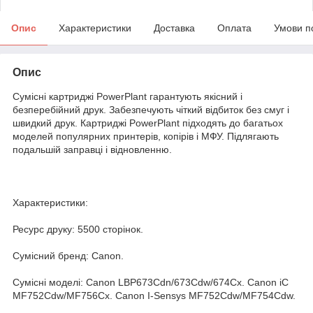
Опис
Характеристики
Доставка
Оплата
Умови п
Опис
Сумісні картриджі PowerPlant гарантують якісний і
безперебійний друк. Забезпечують чіткий відбиток без смуг і
швидкий друк. Картриджі PowerPlant підходять до багатьох
моделей популярних принтерів, копірів і МФУ. Підлягають
подальшій заправці і відновленню.
Характеристики:
Ресурс друку: 5500 сторінок.
Сумісний бренд: Canon.
Сумісні моделі: Canon LBP673Cdn/673Cdw/674Cx. Canon iC
MF752Cdw/MF756Cx. Canon I-Sensys MF752Cdw/MF754Cdw.