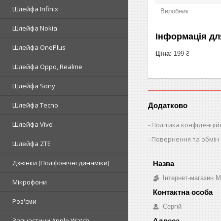
Шлейфа Infinix
Виробник
Шлейфа Nokia
Інформація дл
Шлейфа OnePlus
Ціна:
199 ₴
Шлейфа Oppo, Realme
Шлейфа Sony
Шлейфа Tecno
Додатково
Шлейфа Vivo
Політика конфіденцій
Повернення та обмін
Шлейфа ZTE
Дзвінки (Поліфонічні динаміки)
Інтернет-магазин 
Мікрофони
Роз'єми
Сергій
Запчастини Apple Watch