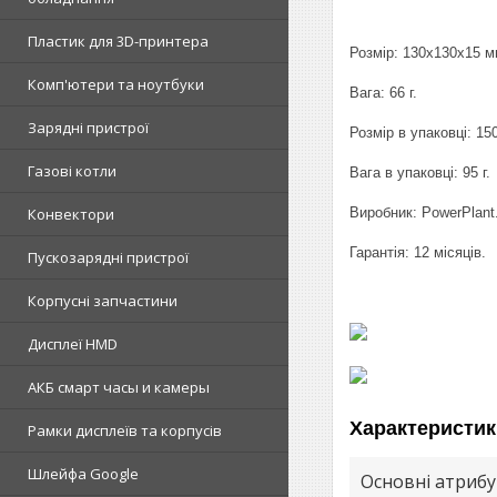
Пластик для 3D-принтера
Розмір: 130x130x15 м
Комп'ютери та ноутбуки
Вага: 66 г.
Зарядні пристрої
Розмір в упаковці: 1
Газові котли
Вага в упаковці: 95 г.
Виробник: PowerPlant
Конвектори
Гарантія: 12 місяців.
Пускозарядні пристрої
Корпусні запчастини
Дисплеї HMD
АКБ смарт часы и камеры
Характеристик
Рамки дисплеїв та корпусів
Шлейфа Google
Основні атриб