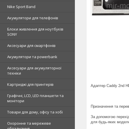
Nike Sport Band
Акумулятори для телефонів
Блоки живлення для ноутбуків
SONY
Аксесуари для смартфонів
Акумулятори та powerbank
Аксесуари для акумуляторної
техніки
Картриджі для принтерів
Адаптер Caddy 2nd HD
Графічні, LCD, LED планшети та
монітори
Призначення та пере
Товари для дому, офісу та хобі
За допомогою перехід
для будь-яких модел
Охоронне та мережеве
обладнання