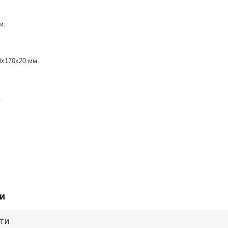
м.
50x170x20 мм.
.
и
ути