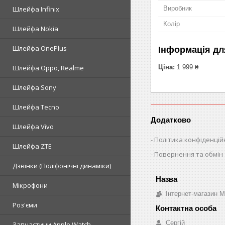
Виробник
Шлейфа Infinix
Колір
Шлейфа Nokia
Шлейфа OnePlus
Інформація дл
Ціна:
1 999 ₴
Шлейфа Oppo, Realme
Шлейфа Sony
Шлейфа Tecno
Додатково
Шлейфа Vivo
Політика конфіденцій
Шлейфа ZTE
Повернення та обмін
Дзвінки (Поліфонічні динаміки)
Мікрофони
Інтернет-магазин 
Роз'єми
Сергій
Запчастини Apple Watch