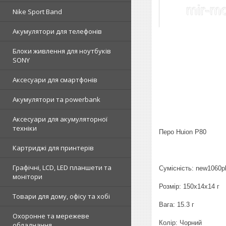
Nike Sport Band
Акумулятори для телефонів
Блоки живлення для ноутбуків
SONY
Аксесуари для смартфонів
Акумулятори та powerbank
Аксесуари для акумуляторної
техніки
Перо Huion P80
Картриджі для принтерів
Графічні, LCD, LED планшети та
Сумісність: new1060
монітори
Розмір: 150х14х14 г
Товари для дому, офісу та хобі
Вага: 15.3 г
Охоронне та мережеве
Колір: Чорний
обладнання