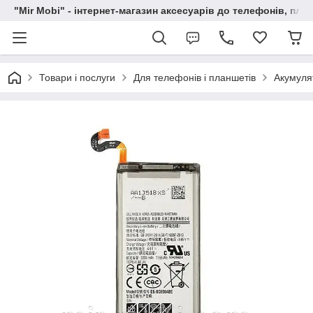
"Mir Mobi" - інтернет-магазин аксесуарів до телефонів, пла
Товари і послуги
Для телефонів і планшетів
Акумуля