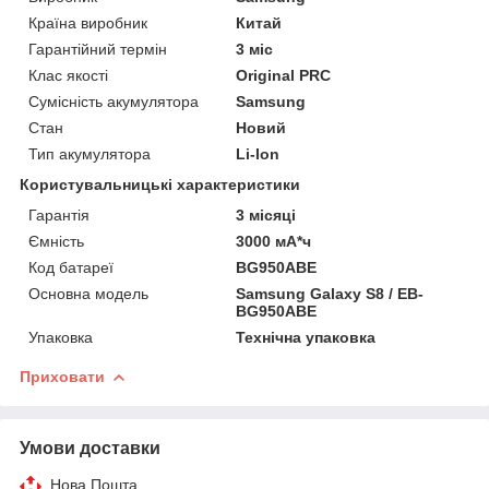
Країна виробник
Китай
Гарантійний термін
3 міс
Клас якості
Original PRC
Сумісність акумулятора
Samsung
Стан
Новий
Тип акумулятора
Li-Ion
Користувальницькі характеристики
Гарантія
3 місяці
Ємність
3000 мА*ч
Код батареї
BG950ABE
Основна модель
Samsung Galaxy S8 / EB-
BG950ABE
Упаковка
Технічна упаковка
Приховати
Умови доставки
Нова Пошта