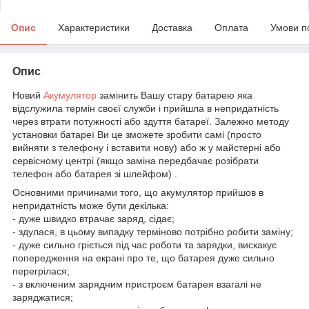
Опис
Характеристики
Доставка
Оплата
Умови п
Опис
Новий
Акумулятор
замінить Вашу стару батарею яка
відслужила термін своєї служби і прийшла в непридатність
через втрати потужності або здуття батареї. Залежно методу
установки батареї Ви це зможете зробити самі (просто
вийняти з телефону і вставити нову) або ж у майстерні або
сервісному центрі (якщо заміна передбачає розібрати
телефон або батарея зі шлейфом) .
Основними причинами того, що акумулятор прийшов в
непридатність може бути декілька:
- дуже швидко втрачає заряд, сідає;
- здулася, в цьому випадку терміново потрібно робити заміну;
- дуже сильно гріється під час роботи та зарядки, вискакує
попередження на екрані про те, що батарея дуже сильно
перегрілася;
- з включеним зарядним пристроєм батарея взагалі не
заряджатися;