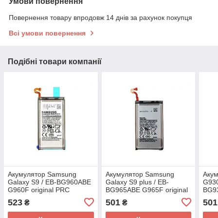
Умови повернення
Повернення товару впродовж 14 днів за рахунок покупця
Всі умови повернення
Подібні товари компанії
Акумулятор Samsung
Акумулятор Samsung
Аку
Galaxy S9 / EB-BG960ABE
Galaxy S9 plus / EB-
G930
G960F original PRC
BG965ABE G965F original
BG93
PRC
523
501
501
₴
₴