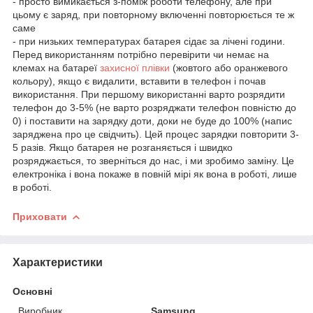
- просто вимикається з-поміж роботи телефону, але при
цьому є заряд, при повторному включенні повторюється те ж
саме
- при низьких температурах батарея сідає за лічені години.
Перед використанням потрібно перевірити чи немає на
клемах на батареї
захисної плівки
(жовтого або оранжевого
кольору), якщо є видалити, вставити в телефон і почав
використання. При першому використанні варто розрядити
телефон до 3-5% (не варто розряджати телефон повністю до
0) і поставити на зарядку доти, доки не буде до 100% (напис
заряджена про це свідчить). Цей процес зарядки повторити 3-
5 разів. Якщо батарея не розганяється і швидко
розряджається, то зверніться до нас, і ми зробимо заміну. Це
електроніка і вона покаже в повній мірі як вона в роботі, лише
в роботі.
Приховати
Характеристики
Основні
Виробник
Samsung