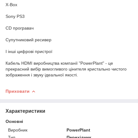
X-Box
Sony PS3
CD програвач
Супутниковий ресивер
І інші цифрові пристрої
Кабель HDMI виробництва компанії "PowerPlant" - це
прекрасний вибір вимогливого цінителя кристально чистого
зображення і звуку ідеальної якості.
Приховати
Характеристики
Основні
Виробник
PowerPlant
Тип
Перехідник