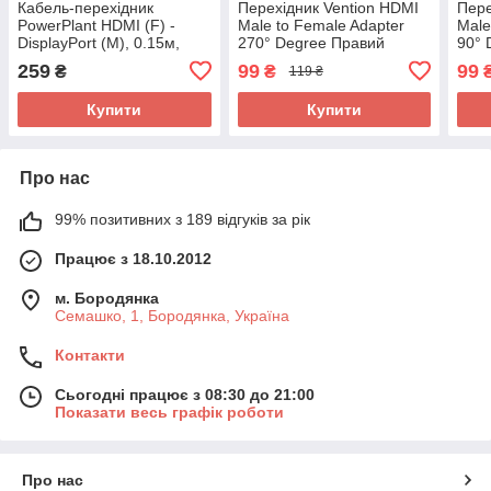
Кабель-перехідник
Перехідник Vention HDMI
Пере
PowerPlant HDMI (F) -
Male to Female Adapter
Male
DisplayPort (M), 0.15м,
270° Degree Правий
90° 
1.4V, 4K x 2K
(AINB0)
259
99
99
₴
₴
119 ₴
Купити
Купити
Про нас
99% позитивних з 189 відгуків за рік
Працює з 18.10.2012
м. Бородянка
Семашко, 1, Бородянка, Україна
Контакти
Сьогодні працює з 08:30 до 21:00
Показати весь графік роботи
Про нас