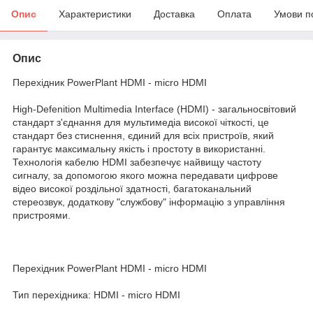
Опис
Характеристики
Доставка
Оплата
Умови п
Опис
Перехідник PowerPlant HDMI - micro HDMI
High-Defenition Multimedia Interface (HDMI) - загальносвітовий
стандарт з'єднання для мультимедіа високої чіткості, це
стандарт без стиснення, єдиний для всіх пристроїв, який
гарантує максимальну якість і простоту в використанні.
Технологія кабелю HDMI забезпечує найвищу частоту
сигналу, за допомогою якого можна передавати цифрове
відео високої роздільної здатності, багатоканальний
стереозвук, додаткову "службову" інформацію з управління
пристроями.
Перехідник PowerPlant HDMI - micro HDMI
Тип перехідника: HDMI - micro HDMI