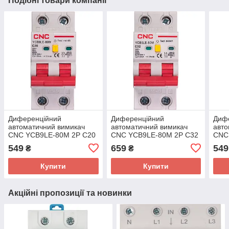
Подібні товари компанії
Диференційний
Диференційний
Диф
автоматичний вимикач
автоматичний вимикач
авто
CNC YCB9LE-80M 2P C20
CNC YCB9LE-80M 2P C32
CNC
6000A 30mA 230V
6000A 30mA 230V
600
549
659
549
₴
₴
Купити
Купити
Акційні пропозиції та новинки