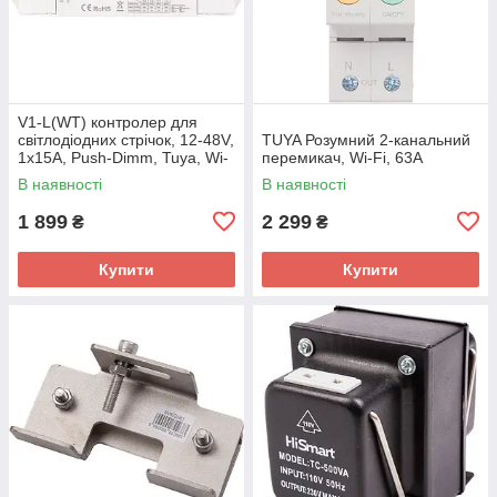
V1-L(WT) контролер для
світлодіодних стрічок, 12-48V,
TUYA Розумний 2-канальний
1x15A, Push-Dimm, Tuya, Wi-
перемикач, Wi-Fi, 63A
Fi
В наявності
В наявності
1 899
2 299
₴
₴
Купити
Купити