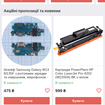
Акційні пропозиції та новинки
Шлейф Samsung Galaxy M13
Картридж PowerPlant HP
M135F з роз'ємами зарядки
Color LaserJet Pro 4202
та навушників, мікрофоном -
(W2200A) BK з чипом
нижня плата (оригінал 100%)
В наявності
В наявності
475
999
₴
₴
Купити
Купити