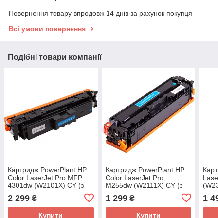
Повернення товару впродовж 14 днів за рахунок покупця
Всі умови повернення
Подібні товари компанії
Картридж PowerPlant HP
Картридж PowerPlant HP
Карт
Color LaserJet Pro MFP
Color LaserJet Pro
Lase
4301dw (W2101X) CY (з
M255dw (W2111X) CY (з
(W23
чипом)
чипом)
2 299
1 299
1 4
₴
₴
Купити
Купити