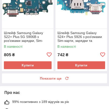
Шлейф Samsung Galaxy
Шлейф Samsung Galaxy
S22+ Plus 5G S906B з
S24+ Plus S926 з роз'ємами
роз'ємами зарядки, Sim-
Sim-карти, зарядки та
карти та мікрофоном - нижня
мікрофоном - нижня плата
В наявності
В наявності
плата (оригинал Китай)
(оригінал Китай)
805
742
₴
₴
Купити
Купити
Показати ще
Про нас
99% позитивних з 189 відгуків за рік