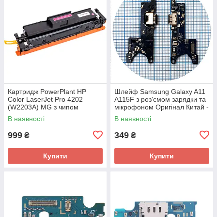
Картридж PowerPlant HP
Шлейф Samsung Galaxy A11
Color LaserJet Pro 4202
A115F з роз'ємом зарядки та
(W2203A) MG з чипом
мікрофоном Оригінал Китай -
нижня плата
В наявності
В наявності
999
349
₴
₴
Купити
Купити