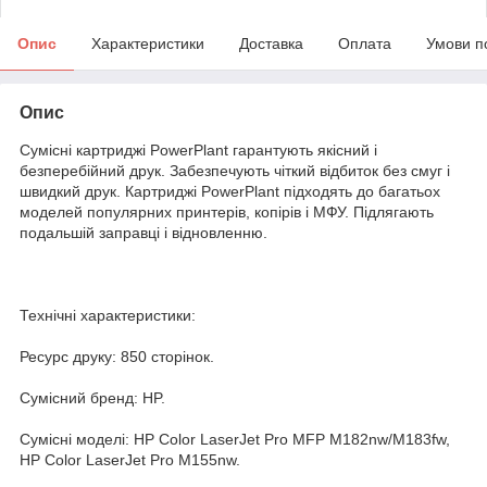
Опис
Характеристики
Доставка
Оплата
Умови п
Опис
Сумісні картриджі PowerPlant гарантують якісний і
безперебійний друк. Забезпечують чіткий відбиток без смуг і
швидкий друк. Картриджі PowerPlant підходять до багатьох
моделей популярних принтерів, копірів і МФУ. Підлягають
подальшій заправці і відновленню.
Технічні характеристики:
Ресурс друку: 850 сторінок.
Сумісний бренд: HP.
Сумісні моделі: HP Color LaserJet Pro MFP M182nw/M183fw,
HP Color LaserJet Pro M155nw.