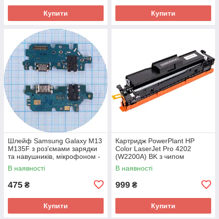
Купити
Купити
Шлейф Samsung Galaxy M13
Картридж PowerPlant HP
M135F з роз'ємами зарядки
Color LaserJet Pro 4202
та навушників, мікрофоном -
(W2200A) BK з чипом
нижня плата (оригінал 100%)
В наявності
В наявності
475
999
₴
₴
Купити
Купити