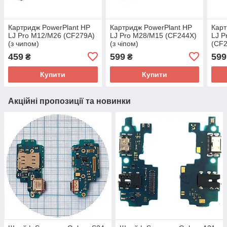
Картридж PowerPlant HP
Картридж PowerPlant HP
Карт
LJ Pro M12/M26 (CF279A)
LJ Pro M28/M15 (CF244X)
LJ P
(з чипом)
(з чiпом)
(CF2
459
599
599
₴
₴
Купити
Купити
Акційні пропозиції та новинки