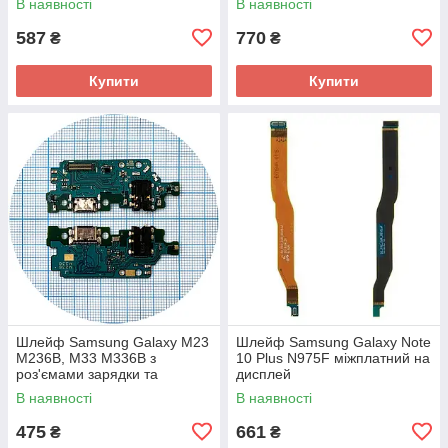
В наявності
В наявності
нижня плата (AAA)
587
770
₴
₴
Купити
Купити
Шлейф Samsung Galaxy M23
Шлейф Samsung Galaxy Note
M236B, M33 M336B з
10 Plus N975F міжплатний на
роз'ємами зарядки та
дисплей
навушників, мікрофоном -
В наявності
В наявності
нижня плата (оригінал 100%)
475
661
₴
₴