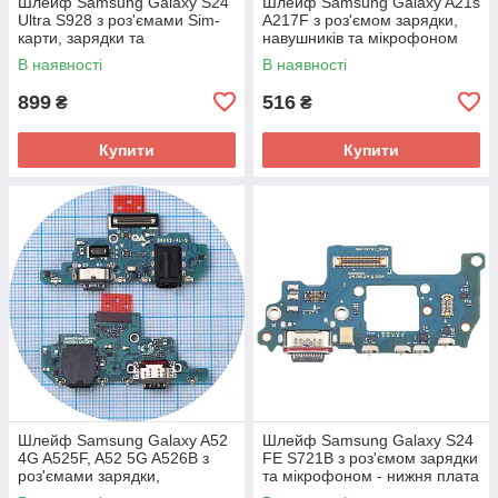
Шлейф Samsung Galaxy S24
Шлейф Samsung Galaxy A21s
Ultra S928 з роз'ємами Sim-
A217F з роз'ємом зарядки,
карти, зарядки та
навушників та мікрофоном
мікрофоном - нижня плата
Оригінал - нижня плата
В наявності
В наявності
(оригінал Китай)
899
516
₴
₴
Купити
Купити
Шлейф Samsung Galaxy A52
Шлейф Samsung Galaxy S24
4G A525F, A52 5G A526B з
FE S721B з роз'ємом зарядки
роз'ємами зарядки,
та мікрофоном - нижня плата
навушників та мікрофоном -
(оригінал Китай EU Version)