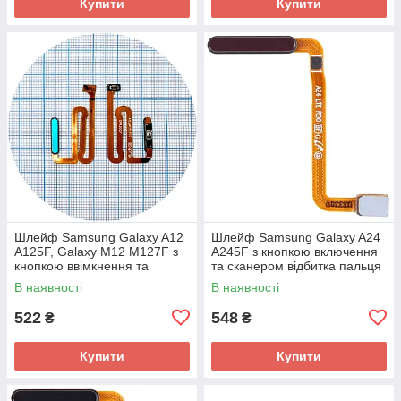
Купити
Купити
Шлейф Samsung Galaxy A12
Шлейф Samsung Galaxy A24
A125F, Galaxy M12 M127F з
A245F з кнопкою включення
кнопкою ввімкнення та
та сканером відбитка пальця
сканером відбитка пальця
(червоний оригінал Китай)
В наявності
В наявності
(зелений оригінал Китай)
522
548
₴
₴
Купити
Купити