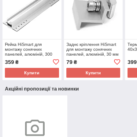
Рейка HiSmart для
Заднє кріплення HiSmart
Терм
монтажу сонячних
для монтажу сонячних
40х
панелей, алюміній, 300
панелей, алюміній, 30 мм
мм
359
79
399
₴
₴
Купити
Купити
Акційні пропозиції та новинки