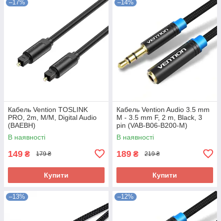
–17%
–14%
Кабель Vention TOSLINK
Кабель Vention Audio 3.5 mm
PRO, 2m, M/M, Digital Audio
M - 3.5 mm F, 2 m, Black, 3
(BAEBH)
pin (VAB-B06-B200-M)
В наявності
В наявності
149
189
₴
₴
179 ₴
219 ₴
Купити
Купити
–13%
–12%