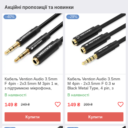
Акційні пропозиції та новинки
–40%
–29%
Кабель Vention Audio 3.5mm
Кабель Vention Audio 3.5mm
F 4pin - 2x3.5mm M 3pin 1 м,
M 4pin - 2x3.5mm F 0.3 м
з підтримкою мікрофона,
Black Metal Type, 4 pin, з
стерео (BBTBF)
підтримкою мікрофона,
В наявності
В наявності
стерео (BBVBY)
149
149
₴
₴
249 ₴
209 ₴
Купити
Купити