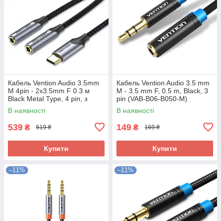
Кабель Vention Audio 3.5mm
Кабель Vention Audio 3.5 mm
M 4pin - 2x3.5mm F 0.3 м
M - 3.5 mm F, 0.5 m, Black, 3
Black Metal Type, 4 pin, з
pin (VAB-B06-B050-M)
підтримкою мікрофона,
В наявності
В наявності
стерео (BGPHY)
539
149
₴
₴
619 ₴
169 ₴
Купити
Купити
–11%
–11%