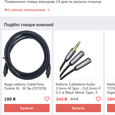
Повернення товару впродовж 14 днів за рахунок покупця
Всі умови повернення
Подібні товари компанії
Аудіо кабель CableTime
Кабель Cabletime Audio
Кабе
Toslink M - M 3м (CF32N)
3.5mm M 3pin - 2x3.5mm F
TOS
0.2 м Black Metal Type, 3
Digi
pin, з підтримкою
199
344
169
₴
₴
374 ₴
мікрофона, стерео
(CF14B)
Купити
Купити