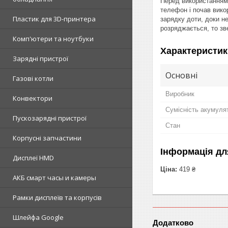
Перед використанням 
телефон і почав вико
Пластик для 3D-принтера
зарядку доти, доки н
розряджається, то зве
Комп'ютери та ноутбуки
Характеристик
Зарядні пристрої
Основні
Газові котли
Виробник
Конвектори
Сумісність акумуля
Пускозарядні пристрої
Стан
Корпусні запчастини
Інформація дл
Дисплеї HMD
Ціна:
419 ₴
АКБ смарт часы и камеры
Рамки дисплеїв та корпусів
Шлейфа Google
Додатково