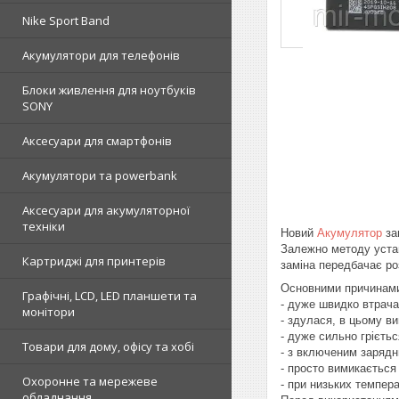
Nike Sport Band
Акумулятори для телефонів
Блоки живлення для ноутбуків
SONY
Аксесуари для смартфонів
Акумулятори та powerbank
Аксесуари для акумуляторної
техніки
Новий
Акумулятор
за
Залежно методу устан
Картриджі для принтерів
заміна передбачає ро
Основними причинами 
Графічні, LCD, LED планшети та
- дуже швидко втрача
монітори
- здулася, в цьому ви
- дуже сильно грієть
Товари для дому, офісу та хобі
- з включеним зарядн
- просто вимикається
Охоронне та мережеве
- при низьких темпера
обладнання