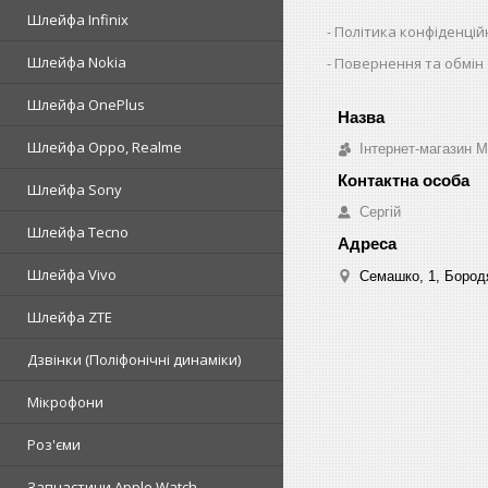
Шлейфа Infinix
Політика конфіденцій
Шлейфа Nokia
Повернення та обмін
Шлейфа OnePlus
Шлейфа Oppo, Realme
Інтернет-магазин 
Шлейфа Sony
Сергій
Шлейфа Tecno
Шлейфа Vivo
Семашко, 1, Бородя
Шлейфа ZTE
Дзвінки (Поліфонічні динаміки)
Мікрофони
Роз'єми
Запчастини Apple Watch