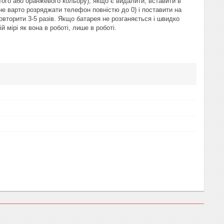
ого або оранжевого кольору), якщо є видалити, вставити в
е варто розряджати телефон повністю до 0) і поставити на
овторити 3-5 разів. Якщо батарея не розганяється і швидко
й мірі як вона в роботі, лише в роботі.