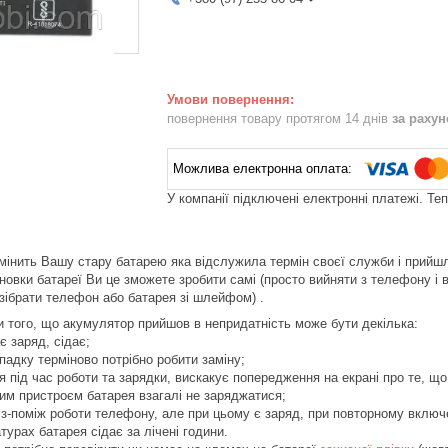
повернення товару протягом 14 днів
за раху
У компанії підключені електронні платежі. Те
мінить Вашу стару батарею яка відслужила термін своєї служби і прийшла
овки батареї Ви це зможете зробити самі (просто вийняти з телефону і в
зібрати телефон або батарея зі шлейфом) .
того, що акумулятор прийшов в непридатність може бути декілька:
є заряд, сідає;
падку терміново потрібно робити заміну;
ся під час роботи та зарядки, вискакує попередження на екрані про те, щ
им пристроєм батарея взагалі не заряджатися;
 з-поміж роботи телефону, але при цьому є заряд, при повторному включ
турах батарея сідає за лічені години.