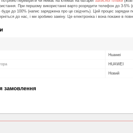
потрібно перевірити чи немає на клемах на батареї
захисної плівки
(жовт
ристання. При першому використанні варто розрядити телефон до 3-5% (н
е буде до 100% (напис заряджена про це свідчить). Цей процес зарядки п
рніться до нас, і ми зробимо заміну. Це електроніка і вона покаже в повні
и
Huawei
тора
HUAWEI
Новий
я замовлення