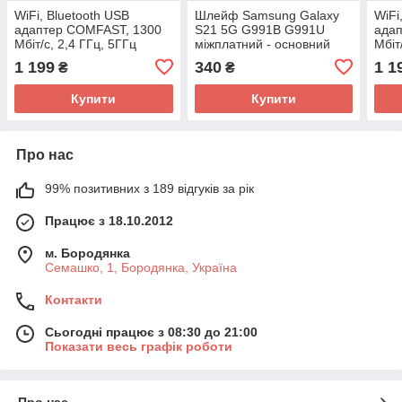
WiFi, Bluetooth USB
Шлейф Samsung Galaxy
WiFi
адаптер COMFAST, 1300
S21 5G G991B G991U
ада
Мбіт/с, 2,4 ГГц, 5ГГц
міжплатний - основний
Мбіт
SM-G991U CTC FPCB
1 199
340
1 1
₴
₴
R0.4A
Купити
Купити
Про нас
99% позитивних з 189 відгуків за рік
Працює з 18.10.2012
м. Бородянка
Семашко, 1, Бородянка, Україна
Контакти
Сьогодні працює з 08:30 до 21:00
Показати весь графік роботи
Про нас