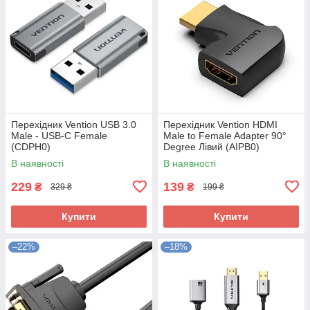
Перехідник Vention USB 3.0
Перехідник Vention HDMI
Male - USB-C Female
Male to Female Adapter 90°
(CDPH0)
Degree Лівий (AIPB0)
В наявності
В наявності
229
139
₴
₴
329 ₴
199 ₴
Купити
Купити
–22%
–18%