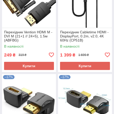
Перехідник Vention HDMI M -
Перехідник Сabletime HDMI -
DVI M (21+1 // 24+5), 1.5м
DisplayPort, 0.2m, v2.0, 4K
(ABFBG)
60Hz (CP51B)
В наявності
В наявності
249
1 399
₴
₴
319 ₴
1 699 ₴
Купити
Купити
–17%
–17%