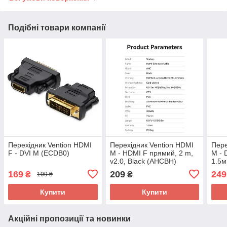
Подібні товари компанії
Перехідник Vention HDMI
Перехідник Vention HDMI
Пере
F - DVI M (ECDB0)
M - HDMI F прямий, 2 m,
M - 
v2.0, Black (AHCBH)
1.5м
169
209
249
₴
₴
199 ₴
Купити
Купити
Акційні пропозиції та новинки