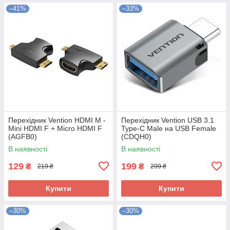
–41%
–33%
Перехідник Vention HDMI M -
Перехідник Vention USB 3.1
Mini HDMI F + Micro HDMI F
Type-C Male на USB Female
(AGFB0)
(CDQH0)
В наявності
В наявності
129
199
₴
₴
219 ₴
299 ₴
Купити
Купити
–30%
–30%