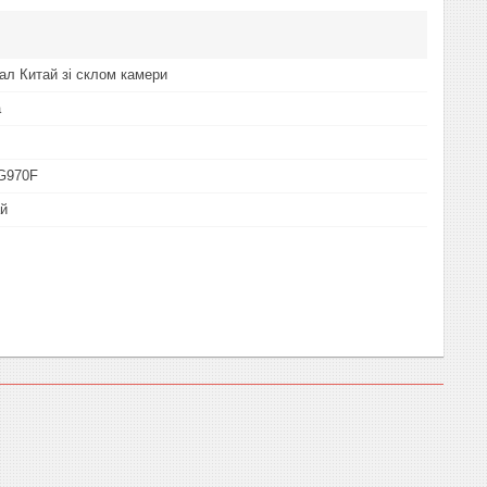
нал Китай зі склом камери
а
 G970F
ай