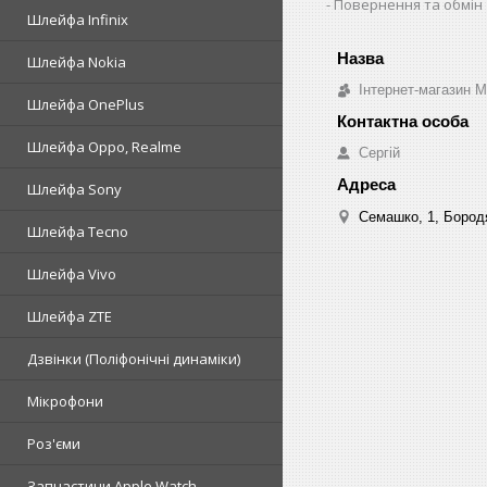
Повернення та обмін
Шлейфа Infinix
Шлейфа Nokia
Інтернет-магазин 
Шлейфа OnePlus
Шлейфа Oppo, Realme
Сергій
Шлейфа Sony
Семашко, 1, Бородя
Шлейфа Tecno
Шлейфа Vivo
Шлейфа ZTE
Дзвінки (Поліфонічні динаміки)
Мікрофони
Роз'єми
Запчастини Apple Watch