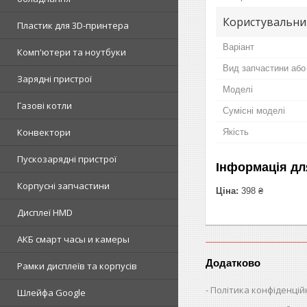
Користувальни
Пластик для 3D-принтера
Варіант
Комп'ютери та ноутбуки
Вид запчастини або
Зарядні пристрої
Моделі
Газові котли
Сумісні моделі
Конвектори
Якість
Пускозарядні пристрої
Інформація дл
Корпусні запчастини
Ціна:
398 ₴
Дисплеї HMD
АКБ смарт часы и камеры
Додатково
Рамки дисплеїв та корпусів
Політика конфіденцій
Шлейфа Google