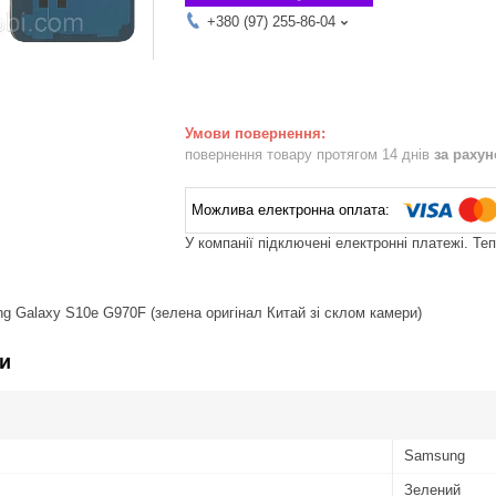
+380 (97) 255-86-04
повернення товару протягом 14 днів
за раху
У компанії підключені електронні платежі. Те
 Galaxy S10e G970F (зелена оригінал Китай зі склом камери)
и
Samsung
Зелений