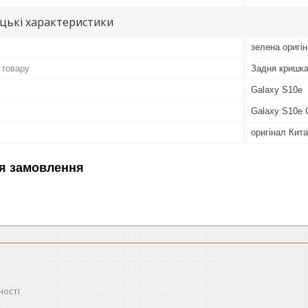
цькі характеристики
зелена оригі
 товару
Задня кришк
Galaxy S10e
Galaxy S10e
оригінал Кит
я замовлення
ності