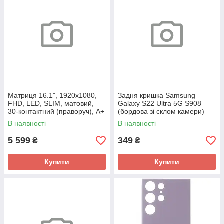
Матриця 16.1", 1920x1080,
Задня кришка Samsung
FHD, LED, SLIM, матовий,
Galaxy S22 Ultra 5G S908
30-контактний (праворуч), A+
(бордова зі склом камери)
В наявності
В наявності
5 599
349
₴
₴
Купити
Купити