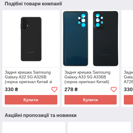
Подібні товари компанії
Задня кришка Samsung
Задня кришка Samsung
Зад
Galaxy A32 5G A326B
Galaxy A33 5G A336B
Gala
(чорна оригінал Китай зі
(чорна оригінал Китай)
A726
склом камери)
Кита
330
278
330
₴
₴
Купити
Купити
Акційні пропозиції та новинки