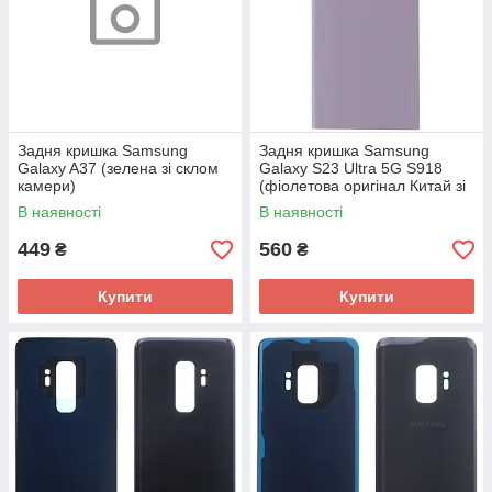
Задня кришка Samsung
Задня кришка Samsung
Galaxy A37 (зелена зі склом
Galaxy S23 Ultra 5G S918
камери)
(фіолетова оригінал Китай зі
склом камери)
В наявності
В наявності
449
560
₴
₴
Купити
Купити