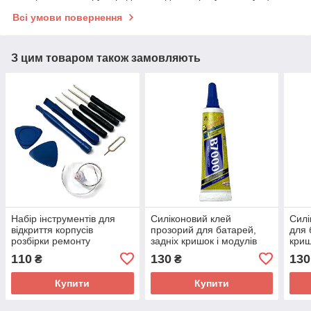
Всі умови повернення
З цим товаром також замовляють
Набір інструментів для
Силіконовий клей
Силі
відкриття корпусів
прозорий для батарей,
для 
розбірки ремонту
задніх кришок і модулів
криш
телефонів 8 в 1
B7000 15мл
Mech
110
130
130
₴
₴
Купити
Купити