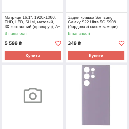
Матриця 16.1", 1920x1080,
Задня кришка Samsung
FHD, LED, SLIM, матовий,
Galaxy S22 Ultra 5G S908
30-контактний (праворуч), A+
(бордова зі склом камери)
В наявності
В наявності
5 599
349
₴
₴
Купити
Купити