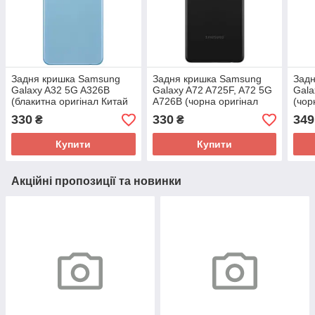
Задня кришка Samsung
Задня кришка Samsung
Зад
Galaxy A32 5G A326B
Galaxy A72 A725F, A72 5G
Gala
(блакитна оригінал Китай
A726B (чорна оригінал
(чор
зі склом камери)
Китай зі склом камери)
скло
330
330
349
₴
₴
Купити
Купити
Акційні пропозиції та новинки