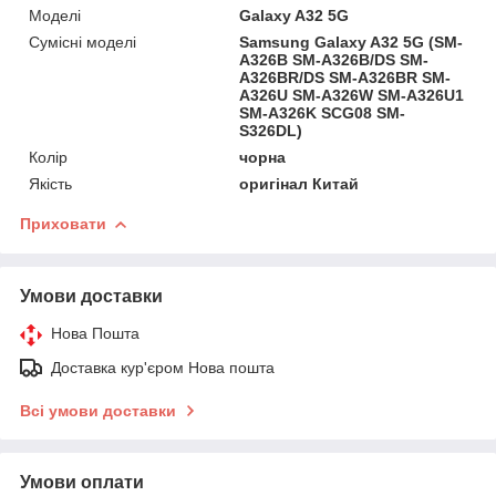
Моделі
Galaxy A32 5G
Сумісні моделі
Samsung Galaxy A32 5G (SM-
A326B SM-A326B/DS SM-
A326BR/DS SM-A326BR SM-
A326U SM-A326W SM-A326U1
SM-A326K SCG08 SM-
S326DL)
Колір
чорна
Якість
оригінал Китай
Приховати
Умови доставки
Нова Пошта
Доставка кур'єром Нова пошта
Всі умови доставки
Умови оплати