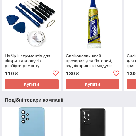
Набір інструментів для
Силіконовий клей
Силі
відкриття корпусів
прозорий для батарей,
для 
розбірки ремонту
задніх кришок і модулів
криш
телефонів 8 в 1
B7000 15мл
Mech
110
130
130
₴
₴
Купити
Купити
Подібні товари компанії