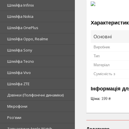
Шлейфа Infinix
Шлейфа Nokia
Характеристик
Шлейфа OnePlus
Основні
Шлейфа Oppo, Realme
Виробник
Шлейфа Sony
Тип
Шлейфа Tecno
Матеріал
Шлейфа Vivo
Сумісність з
Шлейфа ZTE
Інформація дл
Дзвінки (Поліфонічні динаміки)
Ціна:
199 ₴
Мікрофони
Роз'єми
Запчастини Apple Watch
Додатково