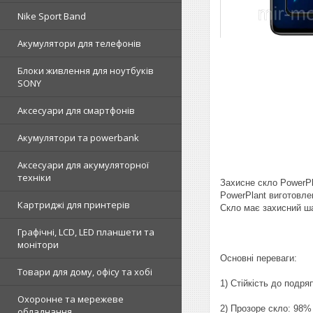
Nike Sport Band
Акумулятори для телефонів
Блоки живлення для ноутбуків
SONY
Аксесуари для смартфонів
Акумулятори та powerbank
Аксесуари для акумуляторної
техніки
Захисне скло PowerPl
PowerPlant виготовлен
Картриджі для принтерів
Скло має захисний шар
Графічні, LCD, LED планшети та
монітори
Основні переваги:
Товари для дому, офісу та хобі
1) Стійкість до подря
Охоронне та мережеве
2) Прозоре скло: 98% 
обладнання