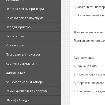
3) Можливість повтор
Пластик для 3D-принтера
4) Антисколочний захи
Комп'ютери та ноутбуки
Зарядні пристрої
Діагональ захисного с
Газові котли
Розміри захисного ск
Конвектори
Пускозарядні пристрої
Комплектація:
Корпусні запчастини
1) Захисне скло
Дисплеї HMD
2) Полірувальна ткан
АКБ смарт часы и камеры
3) Серветка спиртова
Рамки дисплеїв та корпусів
4) Наклейка для вид
Шлейфа Google