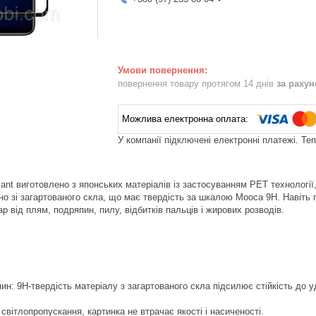
повернення товару протягом 14 днів
за раху
У компанії підключені електронні платежі. Те
ant виготовлено з японських матеріалів із застосуванням PET технології,
о зі загартованого скла, що має твердість за шкалою Мооса 9H. Навіть го
 від плям, подряпин, пилу, відбитків пальців і жирових розводів.
пин: 9H-твердість матеріалу з загартованого скла підсилює стійкість до у
світлопропускання, картинка не втрачає якості і насиченості.