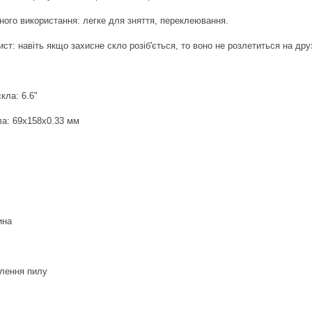
ного використання: легке для зняття, переклеювання.
ст: навіть якщо захисне скло розіб'ється, то воно не розлетиться на друз
кла: 6.6"
ла: 69x158x0.33 мм
ина
алення пилу