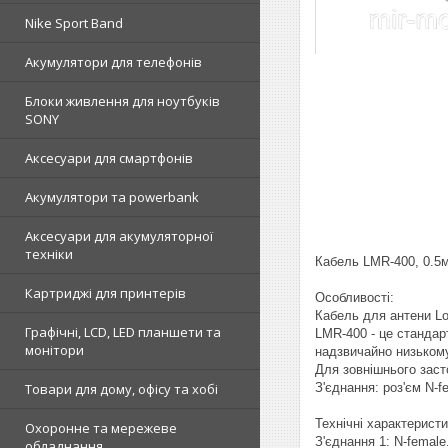
Nike Sport Band
Акумулятори для телефонів
Блоки живлення для ноутбуків
SONY
Аксесуари для смартфонів
Акумулятори та powerbank
Аксесуари для акумуляторної
техніки
Кабель LMR-400, 0.5
Картриджі для принтерів
Особливості:
Кабель для антени Lo
Графічні, LCD, LED планшети та
LMR-400 - це стандарт
монітори
надзвичайно низьком
Для зовнішнього заст
З'єднання: роз'єм N-
Товари для дому, офісу та хобі
Технічні характеристи
Охоронне та мережеве
З'єднання 1: N-female
обладнання