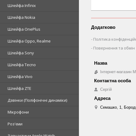
Шлейфа Infinix
Шлейфа Nokia
Додатково
Шлейфа OnePlus
Політика конфіденцій
Шлейфа Oppo, Realme
Повернення та обмін
Шлейфа Sony
Шлейфа Tecno
Інтернет-магазин 
Шлейфа Vivo
Шлейфа ZTE
Сергій
Дзвінки (Поліфонічні динаміки)
Семашко, 1, Бородя
Мікрофони
Роз'єми
Запчастини Apple Watch