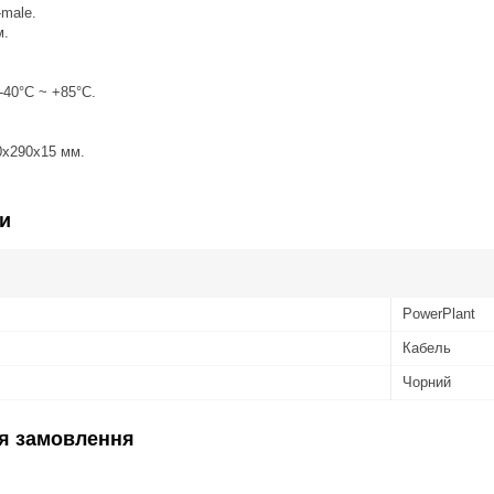
male.
м.
.
-40°С ~ +85°С.
50x290x15 мм.
.
и
PowerPlant
Кабель
Чорний
я замовлення