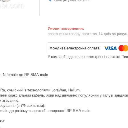
повернення товару протягом 14 днів
за раху
У компанії підключені електронні платежі. Те
м, N-female до RP-SMA-male
Ra, сумісний із технологіями LoraWan, Helium.
ний коаксіальний кабель, який надзвичайно популярний у галузі завдяки 
у згасанню.
осування (з УФ-захистом).
female до роз'єму зворотної полярності RP-SMA-male.
ки:
.