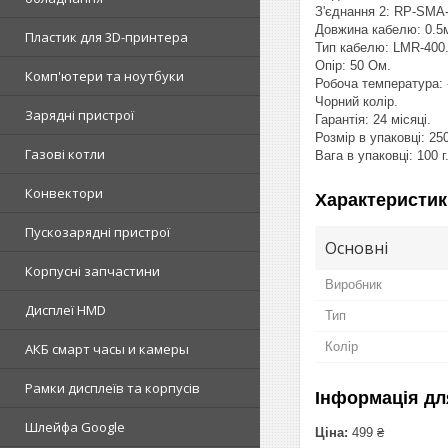
З'єднання 2: RP-SMA-
Довжина кабелю: 0.5
Пластик для 3D-принтера
Тип кабелю: LMR-400
Опір: 50 Ом.
Комп'ютери та ноутбуки
Робоча температура: 
Чорний колір.
Зарядні пристрої
Гарантія: 24 місяці.
Розмір в упаковці: 2
Газові котли
Вага в упаковці: 100 г
Конвектори
Характеристик
Пускозарядні пристрої
Основні
Корпусні запчастини
Виробник
Дисплеї HMD
Тип
Колір
АКБ смарт часы и камеры
Рамки дисплеїв та корпусів
Інформація дл
Шлейфа Google
Ціна:
499 ₴