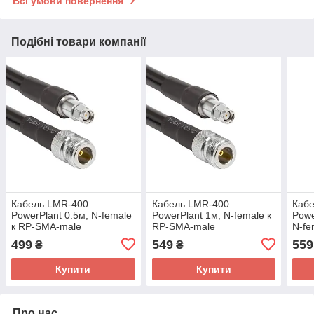
Всі умови повернення
Подібні товари компанії
Кабель LMR-400
Кабель LMR-400
Каб
PowerPlant 0.5м, N-female
PowerPlant 1м, N-female к
Powe
к RP-SMA-male
RP-SMA-male
N-fe
499
549
559
₴
₴
Купити
Купити
Про нас