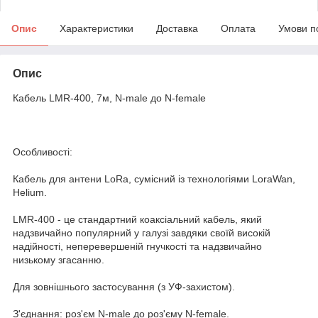
Опис
Характеристики
Доставка
Оплата
Умови п
Опис
Кабель LMR-400, 7м, N-male до N-female
Особливості:
Кабель для антени LoRa, сумісний із технологіями LoraWan,
Helium.
LMR-400 - це стандартний коаксіальний кабель, який
надзвичайно популярний у галузі завдяки своїй високій
надійності, неперевершеній гнучкості та надзвичайно
низькому згасанню.
Для зовнішнього застосування (з УФ-захистом).
З'єднання: роз'єм N-male до роз'єму N-female.