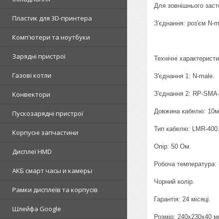
Для зовнішнього заст
Пластик для 3D-принтера
З'єднання: роз'єм N-
Комп'ютери та ноутбуки
Зарядні пристрої
Технічні характеристи
Газові котли
З'єднання 1: N-male.
З'єднання 2: RP-SMA-
Конвектори
Довжина кабелю: 10м
Пускозарядні пристрої
Тип кабелю: LMR-400
Корпусні запчастини
Опір: 50 Ом.
Дисплеї HMD
Робоча температура: 
АКБ смарт часы и камеры
Чорний колір.
Рамки дисплеїв та корпусів
Гарантія: 24 місяці.
Шлейфа Google
Розмір: 240x230x40 м