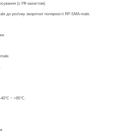
осування (з УФ-захистом).
male до роз'єму зворотної полярності RP-SMA-male.
ки:
male.
.
.
-40°С ~ +85°С.
м.