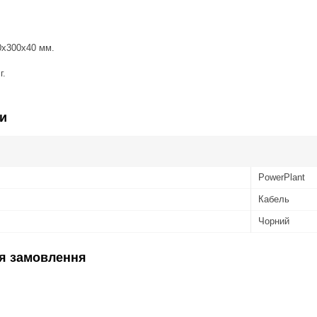
00x300x40 мм.
г.
и
PowerPlant
Кабель
Чорний
я замовлення