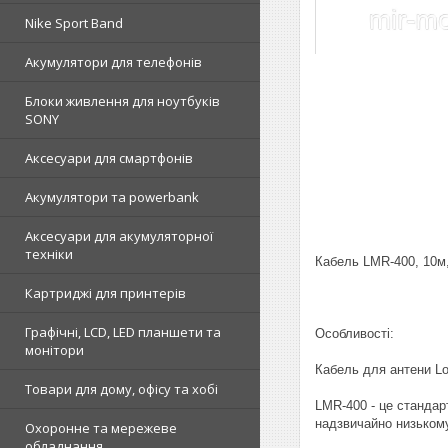
Nike Sport Band
Акумулятори для телефонів
Блоки живлення для ноутбуків
SONY
Аксесуари для смартфонів
Акумулятори та powerbank
Аксесуари для акумуляторної
техніки
Кабель LMR-400, 10м
Картриджі для принтерів
Графічні, LCD, LED планшети та
Особливості:
монітори
Кабель для антени Lo
Товари для дому, офісу та хобі
LMR-400 - це стандарт
надзвичайно низьком
Охоронне та мережеве
обладнання