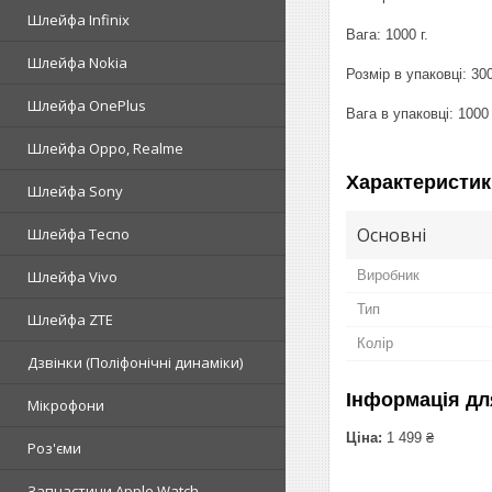
Шлейфа Infinix
Вага: 1000 г.
Шлейфа Nokia
Розмір в упаковці: 3
Шлейфа OnePlus
Вага в упаковці: 1000 
Шлейфа Oppo, Realme
Характеристик
Шлейфа Sony
Основні
Шлейфа Tecno
Виробник
Шлейфа Vivo
Тип
Шлейфа ZTE
Колір
Дзвінки (Поліфонічні динаміки)
Інформація дл
Мікрофони
Ціна:
1 499 ₴
Роз'єми
Запчастини Apple Watch