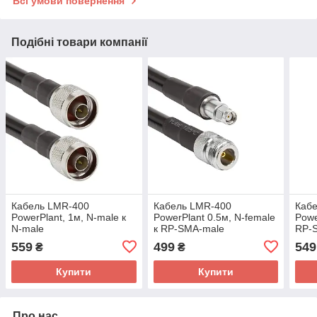
Всі умови повернення
Подібні товари компанії
Кабель LMR-400
Кабель LMR-400
Каб
PowerPlant, 1м, N-male к
PowerPlant 0.5м, N-female
Powe
N-male
к RP-SMA-male
RP-
559
499
549
₴
₴
Купити
Купити
Про нас