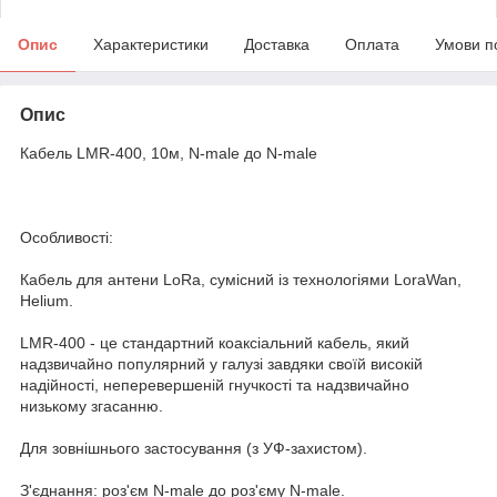
Опис
Характеристики
Доставка
Оплата
Умови п
Опис
Кабель LMR-400, 10м, N-male до N-male
Особливості:
Кабель для антени LoRa, сумісний із технологіями LoraWan,
Helium.
LMR-400 - це стандартний коаксіальний кабель, який
надзвичайно популярний у галузі завдяки своїй високій
надійності, неперевершеній гнучкості та надзвичайно
низькому згасанню.
Для зовнішнього застосування (з УФ-захистом).
З'єднання: роз'єм N-male до роз'єму N-male.