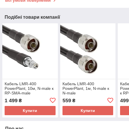
Всі умови повернення
Подібні товари компанії
Кабель LMR-400
Кабель LMR-400
Каб
PowerPlant, 10м, N-male к
PowerPlant, 1м, N-male к
Powe
RP-SMA-male
N-male
к R
1 499
559
499
₴
₴
Купити
Купити
Про нас