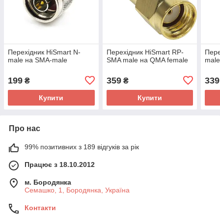
Перехідник HiSmart N-
Перехідник HiSmart RP-
Пере
male на SMA-male
SMA male на QMA female
male
199
359
339
₴
₴
Купити
Купити
Про нас
99% позитивних з 189 відгуків за рік
Працює з 18.10.2012
м. Бородянка
Семашко, 1, Бородянка, Україна
Контакти