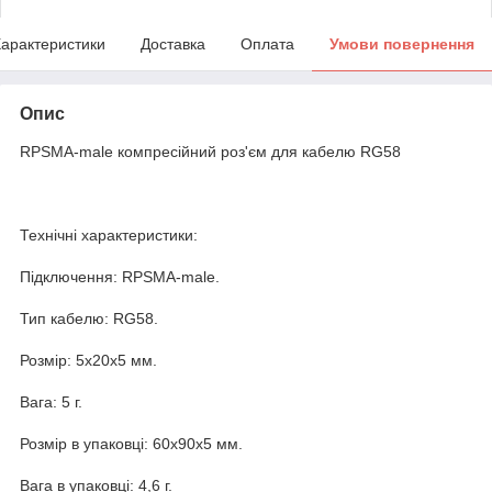
арактеристики
Доставка
Оплата
Умови повернення
Опис
RPSMA-male компресійний роз'єм для кабелю RG58
Технічні характеристики:
Підключення: RPSMA-male.
Тип кабелю: RG58.
Розмір: 5x20x5 мм.
Вага: 5 г.
Розмір в упаковці: 60x90x5 мм.
Вага в упаковці: 4,6 г.