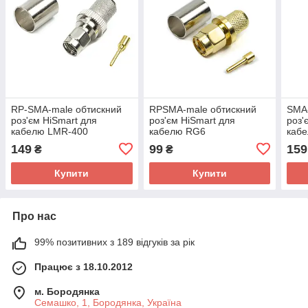
RP-SMA-male обтискний
RPSMA-male обтискний
SMA-
роз'єм HiSmart для
роз'єм HiSmart для
роз'
кабелю LMR-400
кабелю RG6
каб
149
99
159
₴
₴
Купити
Купити
Про нас
99% позитивних з 189 відгуків за рік
Працює з 18.10.2012
м. Бородянка
Семашко, 1, Бородянка, Україна